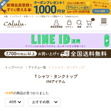
犬服・ドッグウェア・犬用ベッド・ペット用品ブランド通販サイト「Calulu(カルル)」
0
メニュー
新規会員登録
ログイン
検索
カート
トップページ
アイテム一覧
Ｔシャツ・タンクトップ
Ｔシャツ・タンクトップ
194アイテム
194件
の商品が見つかりました