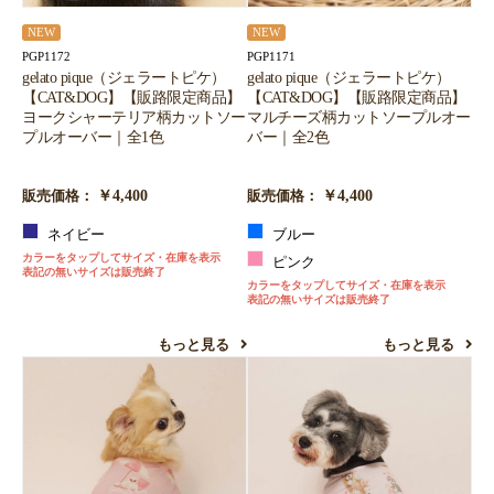
NEW
NEW
PGP1172
PGP1171
gelato pique（ジェラートピケ）
gelato pique（ジェラートピケ）
【CAT&DOG】【販路限定商品】
【CAT&DOG】【販路限定商品】
ヨークシャーテリア柄カットソー
マルチーズ柄カットソープルオー
プルオーバー｜全1色
バー｜全2色
￥4,400
￥4,400
販売価格：
販売価格：
ネイビー
ブルー
カラーをタップしてサイズ・在庫を表示
ピンク
表記の無いサイズは販売終了
カラーをタップしてサイズ・在庫を表示
表記の無いサイズは販売終了
もっと見る
もっと見る