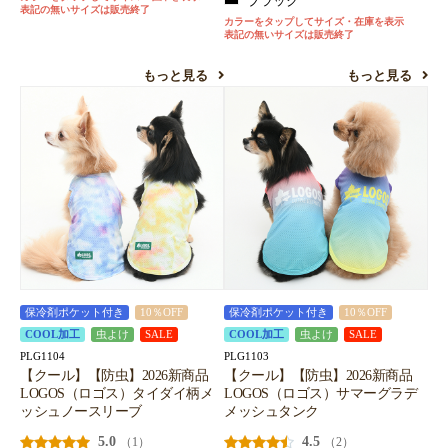
ブラック
表記の無いサイズは販売終了
カラーをタップしてサイズ・在庫を表示
表記の無いサイズは販売終了
もっと見る
もっと見る
保冷剤ポケット付き
10％OFF
保冷剤ポケット付き
10％OFF
COOL加工
虫よけ
SALE
COOL加工
虫よけ
SALE
PLG1104
PLG1103
【クール】【防虫】2026新商品
【クール】【防虫】2026新商品
LOGOS（ロゴス）タイダイ柄メ
LOGOS（ロゴス）サマーグラデ
ッシュノースリーブ
メッシュタンク
5.0
4.5
（1）
（2）