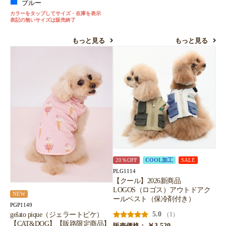
ブルー
カラーをタップしてサイズ・在庫を表示
表記の無いサイズは販売終了
もっと見る
もっと見る
20％OFF
COOL加工
SALE
PLG1114
【クール】2026新商品
LOGOS（ロゴス）アウトドアク
NEW
ールベスト（保冷剤付き）
PGP1149
5.0
gelato pique（ジェラートピケ）
（1）
【CAT&DOG】【販路限定商品】
￥3,520
販売価格：