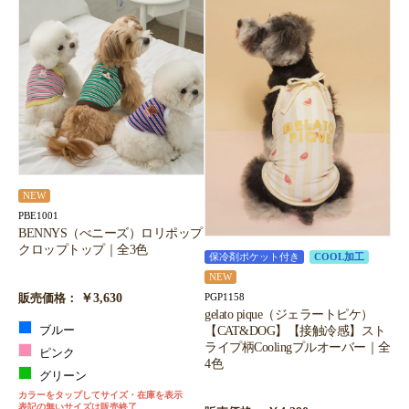
NEW
PBE1001
BENNYS（べニーズ）ロリポップ
クロップトップ｜全3色
保冷剤ポケット付き
COOL加工
NEW
￥3,630
PGP1158
販売価格：
gelato pique（ジェラートピケ）
【CAT&DOG】【接触冷感】スト
ブルー
ライプ柄Coolingプルオーバー｜全
ピンク
4色
グリーン
カラーをタップしてサイズ・在庫を表示
表記の無いサイズは販売終了