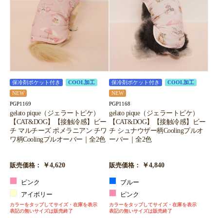
保冷剤ポケット付き
COOL加工
保冷剤ポケット付き
COOL加工
NEW
NEW
PGP1169
PGP1168
gelato pique（ジェラートピケ）
gelato pique（ジェラートピケ）
【CAT&DOG】【接触冷感】ビー
【CAT&DOG】【接触冷感】ビー
チ マルチーズ ポメラニアン チワ
チ シュナウザー柄Coolingプルオ
ワ柄Coolingプルオーバー｜全2色
ーバー｜全2色
￥4,620
￥4,840
販売価格：
販売価格：
ピンク
ブルー
アイボリー
ピンク
カラーをタップしてサイズ・在庫を表示
カラーをタップしてサイズ・在庫を表示
表記の無いサイズは販売終了
表記の無いサイズは販売終了