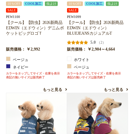
10％OFF
COOL加工
虫よけ
10％OFF
COOL加工
虫よけ
SALE
SALE
PEW1100
PEW1099
【クール】【防虫】2026新商品
【クール】【防虫】2026新商品
EDWIN（エドウィン）デニムポ
EDWIN（エドウィン）
ケットビッグロゴＴ
BLUEJEANSカジュアルT
5.0
（2）
￥2,992
￥2,904～4,664
販売価格：
販売価格：
ベージュ
ホワイト
ネイビー
ベージュ
カラーをタップしてサイズ・在庫を表示
カラーをタップしてサイズ・在庫を表示
表記の無いサイズは販売終了
表記の無いサイズは販売終了
もっと見る
もっと見る