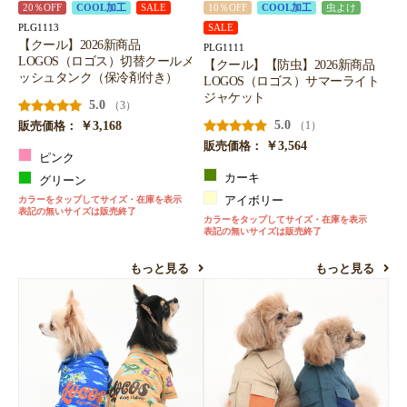
20％OFF
COOL加工
SALE
10％OFF
COOL加工
虫よけ
お買い物を続ける
カートへ進む
PLG1113
SALE
【クール】2026新商品
PLG1111
LOGOS（ロゴス）切替クールメ
【クール】【防虫】2026新商品
ッシュタンク（保冷剤付き）
LOGOS（ロゴス）サマーライト
ジャケット
5.0
（3）
￥3,168
5.0
（1）
販売価格：
￥3,564
販売価格：
ピンク
カーキ
グリーン
カラーをタップしてサイズ・在庫を表示
アイボリー
表記の無いサイズは販売終了
カラーをタップしてサイズ・在庫を表示
表記の無いサイズは販売終了
もっと見る
もっと見る