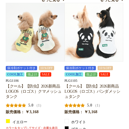
もっと見る
もっと見る
保冷剤ポケット付き
10％OFF
保冷剤ポケット付き
10％OFF
COOL加工
虫よけ
SALE
COOL加工
虫よけ
SALE
PLG1106
PLG1105
【クール】【防虫】2026新商品
【クール】【防虫】2026新商品
LOGOS（ロゴス）クマメッシュ
LOGOS（ロゴス）パンダメッシ
タンク
ュタンク
5.0
5.0
（1）
（1）
￥3,168
￥3,168
販売価格：
販売価格：
イエロー
ホワイト
カラーをタップしてサイズ・在庫を表示