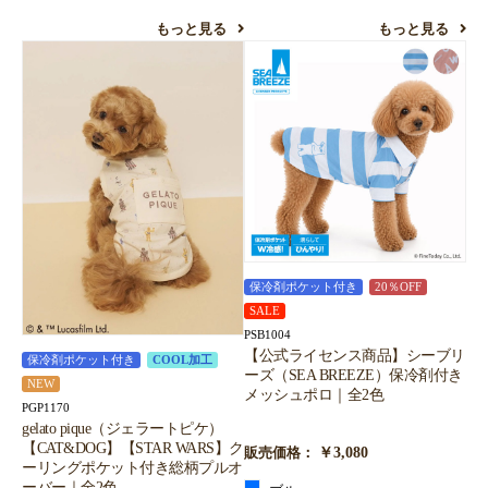
もっと見る
もっと見る
保冷剤ポケット付き
20％OFF
SALE
PSB1004
【公式ライセンス商品】シーブリ
保冷剤ポケット付き
COOL加工
ーズ（SEA BREEZE）保冷剤付き
NEW
メッシュポロ｜全2色
PGP1170
gelato pique（ジェラートピケ）
【CAT&DOG】【STAR WARS】ク
￥3,080
販売価格：
ーリングポケット付き総柄プルオ
ーバー｜全2色