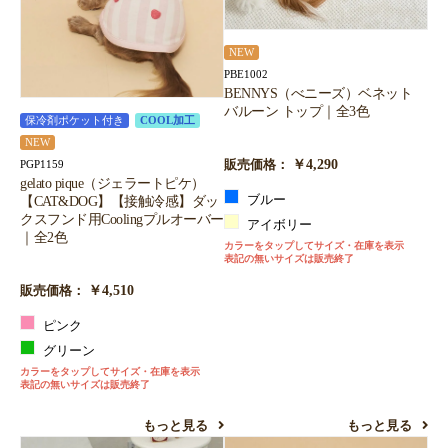
NEW
PBE1002
BENNYS（べニーズ）ベネット
バルーン トップ｜全3色
保冷剤ポケット付き
COOL加工
NEW
￥4,290
PGP1159
販売価格：
gelato pique（ジェラートピケ）
【CAT&DOG】【接触冷感】ダッ
ブルー
クスフンド用Coolingプルオーバー
アイボリー
｜全2色
カラーをタップしてサイズ・在庫を表示
表記の無いサイズは販売終了
￥4,510
販売価格：
ピンク
グリーン
カラーをタップしてサイズ・在庫を表示
表記の無いサイズは販売終了
もっと見る
もっと見る