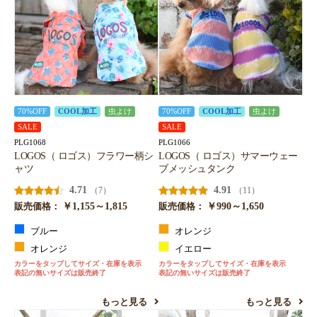
70%OFF
COOL加工
虫よけ
70%OFF
COOL加工
虫よけ
SALE
SALE
PLG1068
PLG1066
LOGOS（ ロゴス）フラワー柄シ
LOGOS（ ロゴス）サマーウェー
ャツ
ブメッシュタンク
4.71
4.91
（7）
（11）
￥1,155～1,815
￥990～1,650
販売価格：
販売価格：
ブルー
オレンジ
オレンジ
イエロー
カラーをタップしてサイズ・在庫を表示
カラーをタップしてサイズ・在庫を表示
表記の無いサイズは販売終了
表記の無いサイズは販売終了
もっと見る
もっと見る