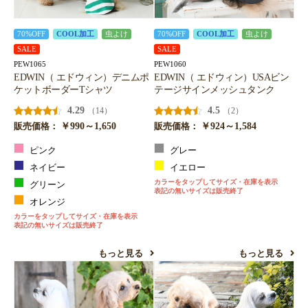
70%OFF
COOL加工
虫よけ
70%OFF
COOL加工
虫よけ
SALE
SALE
PEW1065
PEW1060
EDWIN（ エドウィン）デニムポ
EDWIN（ エドウィン）USAビン
ケットボーダーTシャツ
テージサインメッシュタンク
4.29
4.5
（14）
（2）
￥990～1,650
￥924～1,584
販売価格：
販売価格：
ピンク
グレー
ネイビー
イエロー
カラーをタップしてサイズ・在庫を表示
グリーン
表記の無いサイズは販売終了
オレンジ
カラーをタップしてサイズ・在庫を表示
表記の無いサイズは販売終了
もっと見る
もっと見る