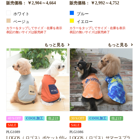
￥2,904～4,664
￥2,992～4,752
販売価格：
販売価格：
ホワイト
ブルー
ベージュ
イエロー
カラーをタップしてサイズ・在庫を表示
カラーをタップしてサイズ・在庫を表示
表記の無いサイズは販売終了
表記の無いサイズは販売終了
もっと見る
もっと見る
40％OFF
COOL加工
虫よけ
30％OFF
COOL加工
虫よけ
SALE
SALE
PLG1089
PLG1086
LOGOS（ ロゴス）ポケット付レ
LOGOS（ ロゴス）サマースプラ