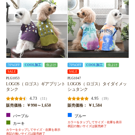
お買い物を続ける
カートへ進む
70%OFF
COOL加工
虫よけ
70%OFF
COOL加工
虫よけ
SALE
SALE
PLG1053
PLG1047
LOGOS（ ロゴス）ギアプリント
LOGOS（ ロゴス）タイダイメッ
タンク
シュタンク
4.73
4.95
（11）
（19）
￥990～1,650
￥1,584
販売価格：
販売価格：
パープル
ブルー
カラーをタップしてサイズ・在庫を表示
カーキ
表記の無いサイズは販売終了
カラーをタップしてサイズ・在庫を表示
表記の無いサイズは販売終了