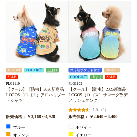
10％OFF
COOL加工
虫よけ
保冷剤ポケット付き
10％OFF
SALE
COOL加工
虫よけ
SALE
PLG1110
PLG1103
【クール】【防虫】2026新商品
【クール】【防虫】2026新商品
LOGOS（ロゴス）アロハリゾー
LOGOS（ロゴス）サマーグラデ
トシャツ
メッシュタンク
4.5
（2）
￥3,168～4,928
￥2,640～4,400
販売価格：
販売価格：
ブルー
ホワイト
オレンジ
イエロー