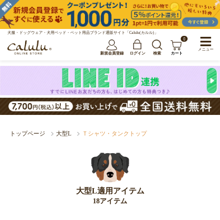
犬服・ドッグウェア・犬用ベッド・ペット用品ブランド通販サイト「Calulu(カルル)」
0
メニュー
新規会員登録
ログイン
検索
カート
トップページ
大型L
Ｔシャツ・タンクトップ
大型L適用アイテム
18アイテム