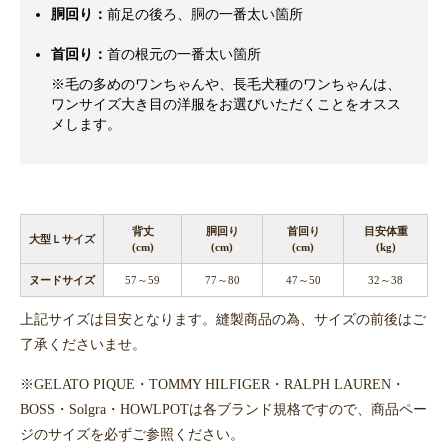
胴回り：
前足の後ろ、胴の一番太い箇所
首回り：
首の根元の一番太い箇所
※毛の多めのワンちゃんや、長毛犬種のワンちゃんは、
ワンサイズ大き目の洋服をお選びいただくことをオスス
メします。
背丈
胴回り
首回り
目安体重
大型Ｌサイズ
(cm)
(cm)
(cm)
(kg)
ヌードサイズ
57～59
77～80
47～50
32～38
上記サイズは目安となります。縫製商品の為、サイズの前後はご
了承くださいませ。
※GELATO PIQUE・TOMMY HILFIGER・RALPH LAUREN・
BOSS・Solgra・HOWLPOTは各ブランド規格ですので、商品ペー
ジのサイズを必ずご参照ください。