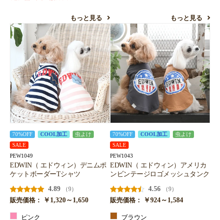
もっと見る
もっと見る
70%OFF
COOL加工
虫よけ
70%OFF
COOL加工
虫よけ
SALE
SALE
PEW1049
PEW1043
EDWIN（ エドウィン）デニムポ
EDWIN（ エドウィン）アメリカ
ケットボーダーTシャツ
ンビンテージロゴメッシュタンク
4.89
4.56
（9）
（9）
￥1,320～1,650
￥924～1,584
販売価格：
販売価格：
ピンク
ブラウン