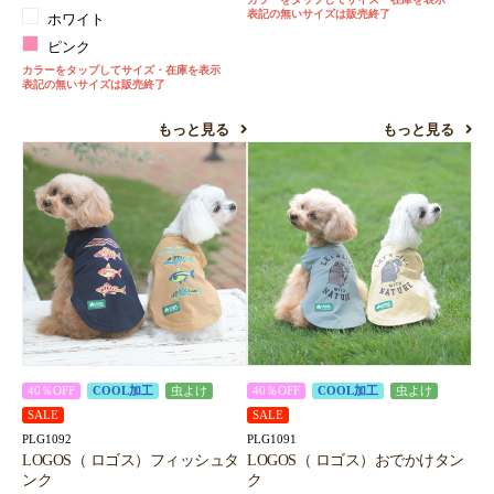
表記の無いサイズは販売終了
ホワイト
ピンク
カラーをタップしてサイズ・在庫を表示
表記の無いサイズは販売終了
もっと見る
もっと見る
40％OFF
COOL加工
虫よけ
40％OFF
COOL加工
虫よけ
SALE
SALE
PLG1092
PLG1091
LOGOS（ ロゴス）フィッシュタ
LOGOS（ ロゴス）おでかけタン
ンク
ク