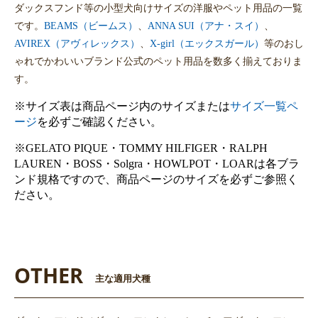
ダックスフンド等の小型犬向けサイズの洋服やペット用品の一覧
です。
BEAMS（ビームス）
、
ANNA SUI（アナ・スイ）
、
AVIREX（アヴィレックス）
、
X-girl（エックスガール）
等のおし
ゃれでかわいいブランド公式のペット用品を数多く揃えておりま
す。
※サイズ表は商品ページ内のサイズまたは
サイズ一覧ペ
ージ
を必ずご確認ください。
※GELATO PIQUE・TOMMY HILFIGER・RALPH
LAUREN・BOSS・Solgra・HOWLPOT・LOARは各ブラ
ンド規格ですので、商品ページのサイズを必ずご参照く
ださい。
OTHER
主な適用犬種