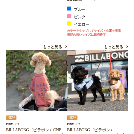
ブルー
ピンク
イエロー
カラーをタップしてサイズ・在庫を表示
表記の無いサイズは販売終了
もっと見る
もっと見る
NEW
NEW
PBB1003
PBB1002
BILLABONG（ビラボン）ONE
BILLABONG（ビラボン）