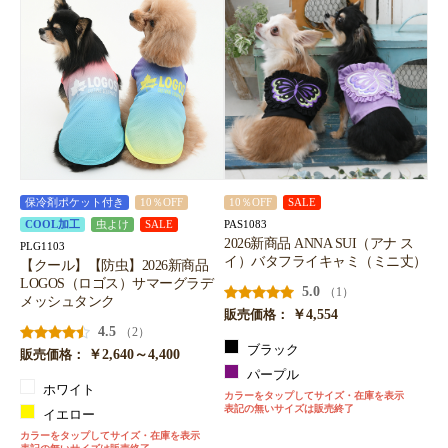
保冷剤ポケット付き
10％OFF
10％OFF
SALE
PAS1083
COOL加工
虫よけ
SALE
2026新商品 ANNA SUI（アナ ス
PLG1103
イ）バタフライキャミ（ミニ丈）
【クール】【防虫】2026新商品
LOGOS（ロゴス）サマーグラデ
5.0
（1）
メッシュタンク
￥4,554
販売価格：
4.5
（2）
ブラック
￥2,640～4,400
販売価格：
パープル
ホワイト
カラーをタップしてサイズ・在庫を表示
表記の無いサイズは販売終了
イエロー
カラーをタップしてサイズ・在庫を表示