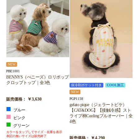
NEW
PBE1001
BENNYS（べニーズ）ロリポップ
クロップトップ｜全3色
保冷剤ポケット付き
COOL加工
NEW
￥3,630
PGP1158
販売価格：
gelato pique（ジェラートピケ）
【CAT&DOG】【接触冷感】スト
ブルー
ライプ柄Coolingプルオーバー｜全
ピンク
4色
グリーン
カラーをタップしてサイズ・在庫を表示
表記の無いサイズは販売終了
￥4,290
販売価格：