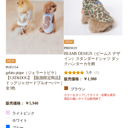
NEW
PBD3019
BEAMS DESIGN（ビームス デザ
イン）スタンダードシャツ ダッ
NEW
クハンターカモ柄
PGP1154
5.0
gelato pique（ジェラートピケ）
（1）
【CAT&DOG】【販路限定商品】
￥1,980
販売価格：
ドッグジャガードプルオーバー｜
全3色
ブラウン
カラーをタップしてサイズ・在庫を表示
表記の無いサイズは販売終了
￥5,940
販売価格：
ライトピンク
ホワイト
ブルー