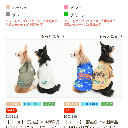
ベージュ
ピンク
グレー
グリーン
カラーをタップしてサイズ・在庫を表示
カラーをタップしてサイズ・在庫を表示
表記の無いサイズは販売終了
表記の無いサイズは販売終了
もっと見る
もっと見る
10％OFF
COOL加工
虫よけ
10％OFF
COOL加工
虫よけ
SALE
SALE
PLG1111
PLG1110
【クール】【防虫】2026新商品
【クール】【防虫】2026新商品
LOGOS（ロゴス）サマーライト
LOGOS（ロゴス）アロハリゾー