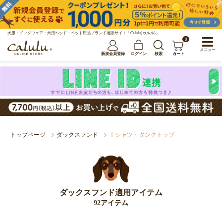
犬服・ドッグウェア・犬用ベッド・ペット用品ブランド通販サイト「Calulu(カルル)」
0
メニュー
新規会員登録
ログイン
検索
カート
トップページ
ダックスフンド
Ｔシャツ・タンクトップ
ダックスフンド適用アイテム
92アイテム