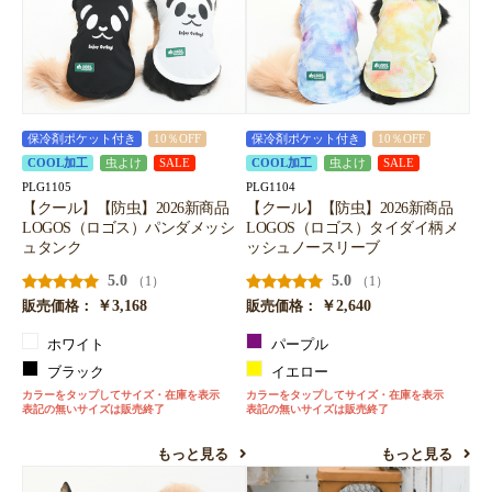
保冷剤ポケット付き
10％OFF
保冷剤ポケット付き
10％OFF
COOL加工
虫よけ
SALE
COOL加工
虫よけ
SALE
PLG1105
PLG1104
【クール】【防虫】2026新商品
【クール】【防虫】2026新商品
LOGOS（ロゴス）パンダメッシ
LOGOS（ロゴス）タイダイ柄メ
ュタンク
ッシュノースリーブ
5.0
5.0
（1）
（1）
￥3,168
￥2,640
販売価格：
販売価格：
ホワイト
パープル
ブラック
イエロー
カラーをタップしてサイズ・在庫を表示
カラーをタップしてサイズ・在庫を表示
表記の無いサイズは販売終了
表記の無いサイズは販売終了
もっと見る
もっと見る