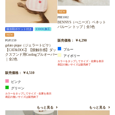
NEW
PBE1002
BENNYS（べニーズ）ベネット
バルーン トップ｜全3色
保冷剤ポケット付き
COOL加工
NEW
￥4,290
PGP1159
販売価格：
gelato pique（ジェラートピケ）
【CAT&DOG】【接触冷感】ダッ
ブルー
クスフンド用Coolingプルオーバー
アイボリー
｜全2色
カラーをタップしてサイズ・在庫を表示
表記の無いサイズは販売終了
￥4,510
販売価格：
ピンク
グリーン
カラーをタップしてサイズ・在庫を表示
表記の無いサイズは販売終了
もっと見る
もっと見る