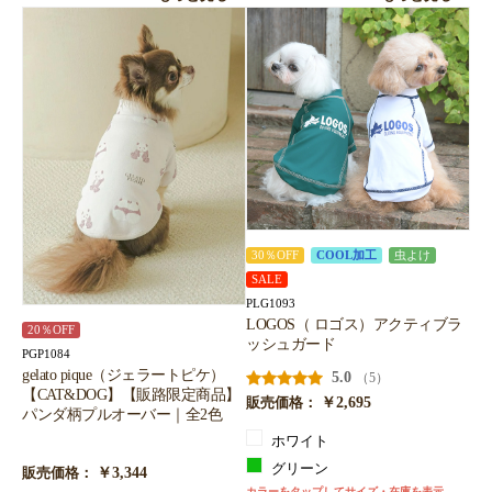
30％OFF
COOL加工
虫よけ
SALE
PLG1093
LOGOS（ ロゴス）アクティブラ
20％OFF
ッシュガード
PGP1084
gelato pique（ジェラートピケ）
5.0
（5）
【CAT&DOG】【販路限定商品】
￥2,695
販売価格：
パンダ柄プルオーバー｜全2色
ホワイト
グリーン
￥3,344
販売価格：
カラーをタップしてサイズ・在庫を表示