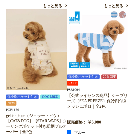
もっと見る
もっと見る
保冷剤ポケット付き
20％OFF
SALE
PSB1004
【公式ライセンス商品】シーブリ
保冷剤ポケット付き
COOL加工
ーズ（SEA BREEZE）保冷剤付き
NEW
メッシュポロ｜全2色
PGP1170
gelato pique（ジェラートピケ）
【CAT&DOG】【STAR WARS】ク
￥3,080
販売価格：
ーリングポケット付き総柄プルオ
ーバー｜全2色
ブルー