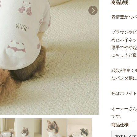
商品説明
表情豊かなパ
ブラウンやピ
めたハイネッ
厚手でやや起
にちょうど良
2頭が仲良く
なパンダ柄に
色はホワイト
オーナーさん
です。
※オーナー様
商品仕様
本体サイズ