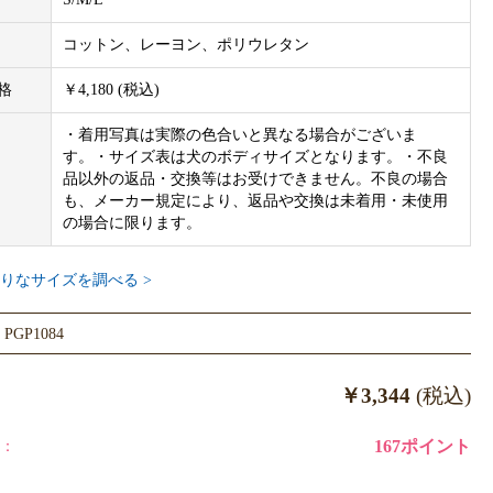
は、gelato piqueのサイズ規格でつくられております。他ブランド
格は異なりますので、必ず商品画像内サイズ表をご参照ください。
コットン、レーヨン、ポリウレタン
されますサイズ表は洋服の実寸サイズです。商品画像内サイズ表と
格
￥4,180 (税込)
。
・着用写真は実際の色合いと異なる場合がございま
す。・サイズ表は犬のボディサイズとなります。・不良
へ、gelato piqueの製品は卸し販売対象外です。表示の価格、及び
品以外の返品・交換等はお受けできません。不良の場合
ーカー希望小売価格です。
も、メーカー規定により、返品や交換は未着用・未使用
の場合に限ります。
サンプルのため、色味やサイズ等の仕様に変更がある場合がござい
りなサイズを調べる >
めご了承ください。
GP1084
￥3,344
(税込)
：
167ポイント