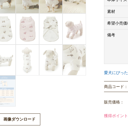
※こちらの商品
とのサイズ規
素材
※商品に同封
希望小売価
は異なります
備考
※法人のお客様
購入価格はメ
※商品画像は
愛犬にぴった
ますので、予
商品コード： P
販売価格：
獲得ポイント
画像ダウンロード