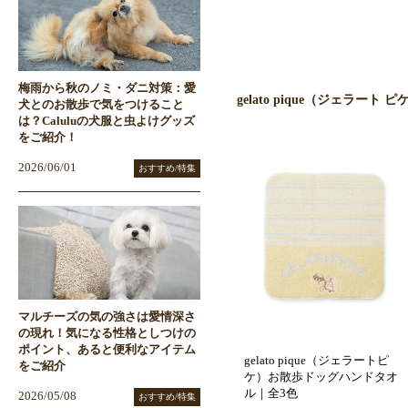
梅雨から秋のノミ・ダニ対策：愛
gelato pique（ジェラート
犬とのお散歩で気をつけること
は？Caluluの犬服と虫よけグッズ
をご紹介！
2026/06/01
おすすめ/特集
マルチーズの気の強さは愛情深さ
の現れ！気になる性格としつけの
ポイント、あると便利なアイテム
gelato pique（ジェラートピ
をご紹介
ケ）お散歩ドッグハンドタオ
ル｜全3色
2026/05/08
おすすめ/特集