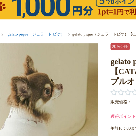
gelato pique（ジェラート ピケ）
gelato pique（ジェラートピ
20％OFF
gela
【CA
プルオ
販売価格：
獲得ポイント
午前10：00