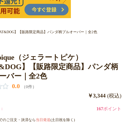
ケ）【CAT&DOG】【販路限定商品】パンダ柄プルオーバー｜全2色
to pique（ジェラートピケ）
T&DOG】【販路限定商品】パンダ柄
ーバー｜全2色
0.0
（0件）
￥3,344
(税込)
：
167
ポイント
までのご注文・決済なら
当日発送
(土日祝を除く)