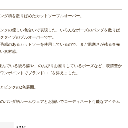
ンダ柄を散りばめたカットソープルオーバー。
ンクの優しい色合いで表現した、いろんなポーズのパンダを散りば
クタイプのプルオーバーです。
毛感のあるカットソーを使用しているので、まだ肌寒さが残る春先
い素材感。
並んでいる後ろ姿や、のんびりお座りしているポーズなど、表情豊か
ワンポイントでブランドロゴを添えました。
とピンクの2色展開。
のパンダ柄ルームウェアとお揃いでコーディネート可能なアイテム
用のウェアはCaluluでは発売しておりません。
S/M/L