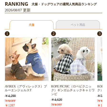
RANKING
犬服・ドッグウェアの週間人気商品ランキング
2026/08/07 更新
犬服
ペット用品
1
2
3
AVIREX（アヴィレックス）ブ
ROPE PICNIC（ロペピクニッ
ROPE
ルーエンジェルスT
ク）ギンガムチェックキャミワ
ク）浴
ンピ
￥4,290
￥5,72
￥4,620
70％OFF
70％OF
70％OFF
￥1287
￥171