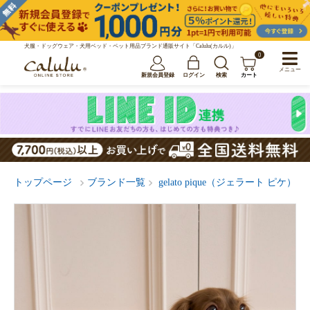
犬服・ドッグウェア・犬用ベッド・ペット用品ブランド通販サイト「Calulu(カルル)」
0
メニュー
新規会員登録
ログイン
検索
カート
トップページ
ブランド一覧
gelato pique（ジェラート ピケ）