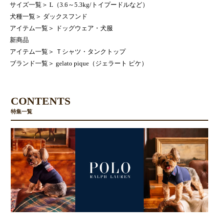
サイズ一覧
＞
L（3.6～5.3kg/トイプードルなど）
犬種一覧
＞
ダックスフンド
アイテム一覧
＞
ドッグウェア・犬服
新商品
アイテム一覧
＞
Ｔシャツ・タンクトップ
ブランド一覧
＞
gelato pique（ジェラート ピケ）
CONTENTS
特集一覧