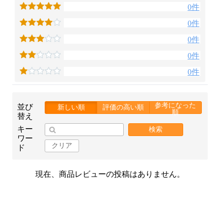
0件
0件
0件
0件
お買い物を続ける
カートへ進む
0件
参考になった
並び
新しい順
評価の高い順
順
替え
キー
検索
ワー
クリア
ド
現在、商品レビューの投稿はありません。