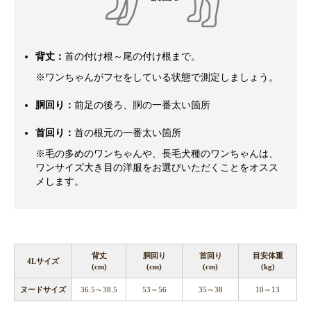
背丈：
首の付け根～尾の付け根まで。
※ワンちゃんがフセをしている状態で測定しましょう。
胴回り：
前足の後ろ、胴の一番太い箇所
首回り：
首の根元の一番太い箇所
※毛の多めのワンちゃんや、長毛犬種のワンちゃんは、
ワンサイズ大き目の洋服をお選びいただくことをオスス
メします。
背丈
胴回り
首回り
目安体重
4Lサイズ
(cm)
(cm)
(cm)
(kg)
ヌードサイズ
36.5～38.5
53～56
35～38
10～13