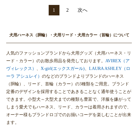
1
2
次へ
犬用ハーネス（胴輪）・犬用リード・犬用カラー（首輪）について
人気のファッションブランドから犬用グッズ（犬用ハーネス・リ
ード・カラー）のお散歩用品を発売しております。
AVIREX（ア
ヴィレックス）
、
X-girl(エックスガール)
、
LAURA ASHLEY（ロ
ーラ アシュレイ）
のなどのブランドよりブランドのハーネス
（胴輪）、リード、首輪（カラー）の3種類をご用意。ブランド
定番のデザインを採用することであきることなく通年使うことが
できます。小型犬～大型犬までの種類も豊富で、洋服を嫌がって
しまう愛犬でもハーネス、リード、カラーは着用されますので、
オーナー様もブランドロゴでのお揃いコーデを楽しむことが出来
ます。