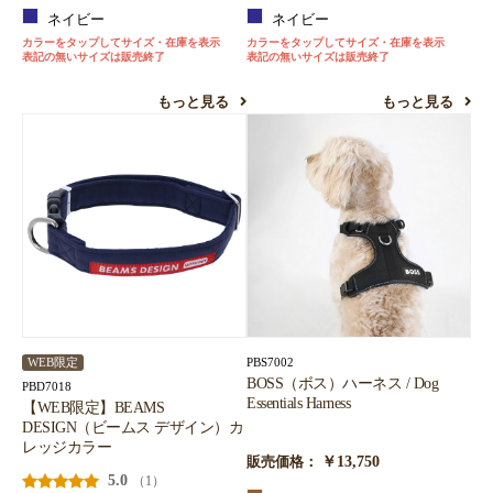
ネイビー
ネイビー
お買い物を続ける
カートへ進む
カラーをタップしてサイズ・在庫を表示
カラーをタップしてサイズ・在庫を表示
表記の無いサイズは販売終了
表記の無いサイズは販売終了
もっと見る
もっと見る
PBS7002
WEB限定
BOSS（ボス）ハーネス / Dog
PBD7018
Essentials Harness
【WEB限定】BEAMS
DESIGN（ビームス デザイン）カ
レッジカラー
￥13,750
販売価格：
5.0
（1）