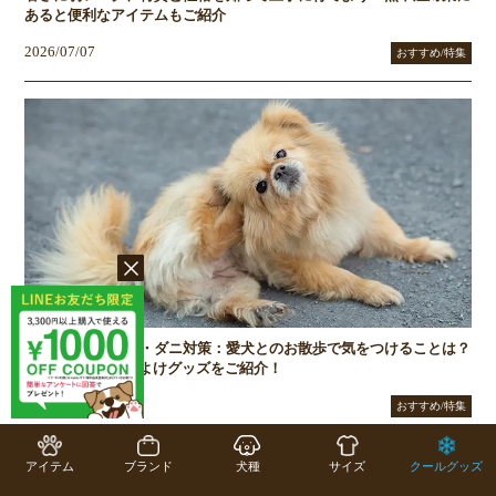
あると便利なアイテムもご紹介
2026/07/07
おすすめ/特集
梅雨から秋のノミ・ダニ対策：愛犬とのお散歩で気をつけることは？
Caluluの犬服と虫よけグッズをご紹介！
2026/06/01
おすすめ/特集
アイテム
ブランド
犬種
サイズ
クールグッズ