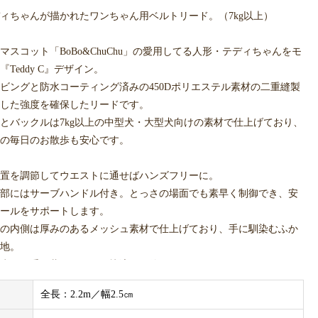
ィちゃんが描かれたワンちゃん用ベルトリード。（7kg以上）
マスコット「BoBo&ChuChu」の愛用してる人形・テディちゃんをモ
Teddy C』デザイン。
ビングと防水コーティング済みの450Dポリエステル素材の二重縫製
した強度を確保したリードです。
とバックルは7kg以上の中型犬・大型犬向けの素材で仕上げており、
の毎日のお散歩も安心です。
置を調節してウエストに通せばハンズフリーに。
部にはサーブハンドル付き。とっさの場面でも素早く制御でき、安
ールをサポートします。
の内側は厚みのあるメッシュ素材で仕上げており、手に馴染むふか
地。
歩でも手が蒸れにくく、快適にお使いいただけます。
全長：2.2m／幅2.5㎝
カラー展開。