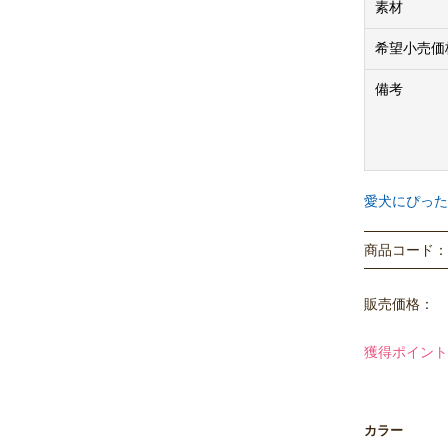
素材
【サイズにつ
※こちらの商
希望小売価
とのサイズ規
備考
全長：2.2m／
お揃いのカラ
カラー / Te
愛犬にぴった
イージーハーネス
H型ハーネス /
商品コード： P
※プーバッグ
販売価格：
※法人のお客
購入価格はメ
獲得ポイント
※商品画像は
ますので、予
カラー