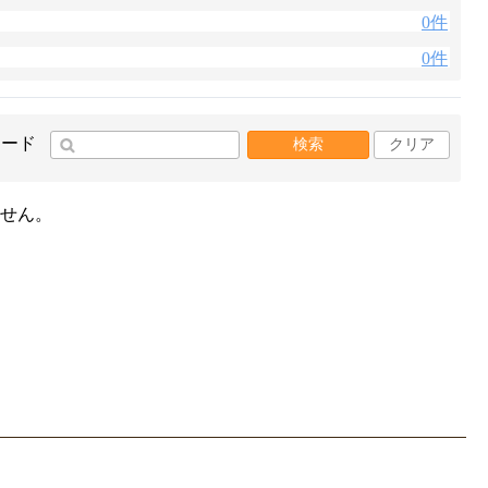
0件
0件
ワード
検索
クリア
せん。