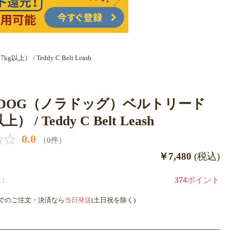
 / Teddy C Belt Leash
ADOG（ノラドッグ）ベルトリード
） / Teddy C Belt Leash
0.0
（0件）
￥7,480
(税込)
：
374
ポイント
までのご注文・決済なら
当日発送
(土日祝を除く)