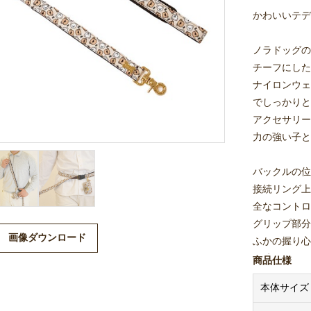
かわいいテデ
ノラドッグの
チーフにした『
ナイロンウェ
でしっかりと
アクセサリー
力の強い子と
バックルの位
接続リング上
全なコントロ
グリップ部分
画像ダウンロード
ふかの握り心
長時間のお散
商品仕様
本体サイズ
ブラウンの1