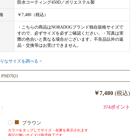
防水コーティング450D／ポリエステル製
いて】
品は、NORADOGのサイズ規格でつくられております。他ブランド
格
￥7,480（税込）
格は異なりますので、必ず下記のサイズをご参照ください。
・こちらの商品はNORADOGブランド独自規格サイズで
すので、必ずサイズを必ずご確認ください。・写真は実
幅2.5㎝
際の色合いと異なる場合がございます。不良品以外の返
品・交換等はお受けできません。
ーやハーネスと合わせても可愛くておすすめです！
ddy C Collarはこちらから購入いただけます。
りなサイズを調べる >
 / Teddy C Easy Harnessはこちらから購入いただけます。
 Teddy C H Harnessはこちらから購入いただけます。
ND7021
のご用意はございません。
￥7,480
(税込)
様へ、NORA DOGの製品は卸し販売対象外です。表示の価格、及び
ーカー希望小売価格です。
：
374ポイント
サンプルのため、色味やサイズ等の仕様に変更がある場合がござい
ブラウン
めご了承ください。
カラーをタップしてサイズ・在庫を表示されます
表記の無いサイズは販売終了です