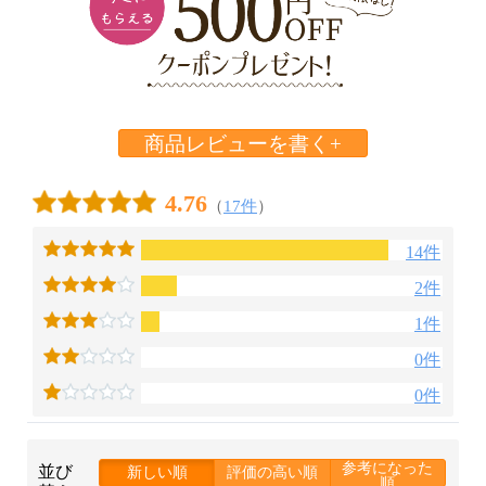
商品レビューを書く+
4.76
（
17件
）
14件
2件
1件
0件
0件
参考になった
並び
新しい順
評価の高い順
順