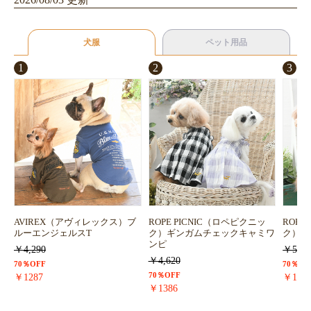
犬服
ペット用品
1
2
3
AVIREX（アヴィレックス）ブ
ROPE PICNIC（ロペピクニッ
ROPE
ルーエンジェルスT
ク）ギンガムチェックキャミワ
ク）浴
ンピ
￥4,290
￥5,72
￥4,620
70％OFF
70％OF
70％OFF
￥1287
￥171
￥1386