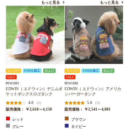
もっと見る
もっと見る
30％OFF
COOL加工
虫よけ
30％OFF
COOL加工
虫よけ
SALE
SALE
PEW1081
PEW1080
EDWIN（ エドウィン）デニムポ
EDWIN（ エドウィン）アメリカ
ケットボックスロゴタンク
ンバーガータンク
4.0
5.0
（1）
（3）
￥2,618～4,158
￥2,541～4,081
販売価格：
販売価格：
レッド
ブラウン
グレー
ネイビー