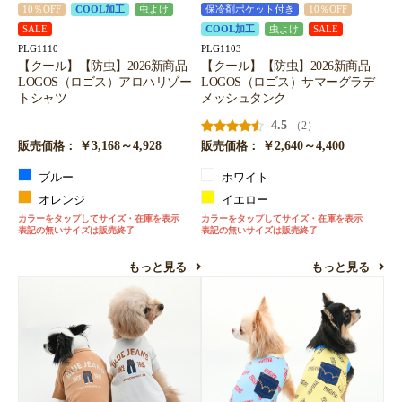
10％OFF
COOL加工
虫よけ
保冷剤ポケット付き
10％OFF
SALE
COOL加工
虫よけ
SALE
PLG1110
PLG1103
【クール】【防虫】2026新商品
【クール】【防虫】2026新商品
LOGOS（ロゴス）アロハリゾー
LOGOS（ロゴス）サマーグラデ
トシャツ
メッシュタンク
4.5
（2）
￥3,168～4,928
￥2,640～4,400
販売価格：
販売価格：
ブルー
ホワイト
オレンジ
イエロー
カラーをタップしてサイズ・在庫を表示
カラーをタップしてサイズ・在庫を表示
表記の無いサイズは販売終了
表記の無いサイズは販売終了
もっと見る
もっと見る