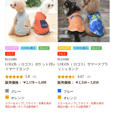
40％OFF
COOL加工
虫よけ
30％OFF
COOL加工
虫よけ
SALE
SALE
PLG1089
PLG1086
LOGOS（ ロゴス）ポケット付レ
LOGOS（ ロゴス）サマースプラ
イヤードタンク
ッシュタンク
5.0
4.67
（6）
（6）
￥2,178～3,498
￥2,310～3,850
販売価格：
販売価格：
グレー
ブルー
オレンジ
オレンジ
カラーをタップしてサイズ・在庫を表示
カラーをタップしてサイズ・在庫を表示
表記の無いサイズは販売終了
表記の無いサイズは販売終了