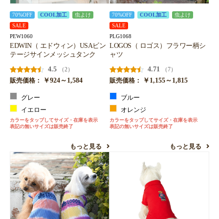
70%OFF
COOL加工
虫よけ
70%OFF
COOL加工
虫よけ
SALE
SALE
PEW1060
PLG1068
EDWIN（ エドウィン）USAビン
LOGOS（ ロゴス）フラワー柄シ
テージサインメッシュタンク
ャツ
4.5
4.71
（2）
（7）
￥924～1,584
￥1,155～1,815
販売価格：
販売価格：
グレー
ブルー
イエロー
オレンジ
カラーをタップしてサイズ・在庫を表示
カラーをタップしてサイズ・在庫を表示
表記の無いサイズは販売終了
表記の無いサイズは販売終了
もっと見る
もっと見る