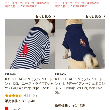
カラーをタップしてサイズ・在庫を表示
カラーをタップしてサイズ・在庫を表示
表記の無いサイズは販売終了
表記の無いサイズは販売終了
もっと見る
もっと見る
PRL1010
PRL1009
RALPH LAUREN（ラルフローレ
RALPH LAUREN（ラルフローレ
ン）ポロポニーストライプTシャ
ン）ホリデーベアメッシュポロシ
ツ / Dog Polo Pony Stripe T-Shirt
ャツ / Holiday Bear Dog Mesh Polo
Shirt
4.75
（4）
￥13,640
販売価格：
￥14,410
販売価格：
レッド