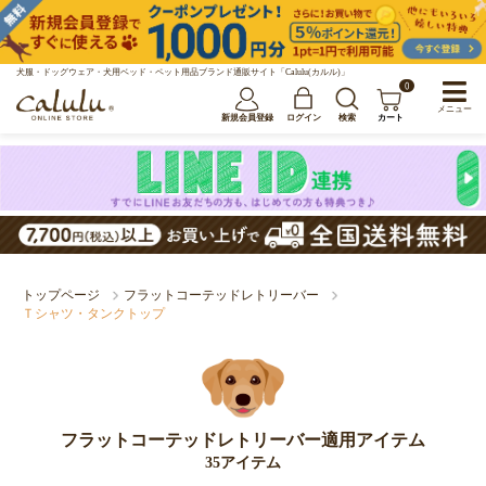
犬服・ドッグウェア・犬用ベッド・ペット用品ブランド通販サイト「Calulu(カルル)」
0
メニュー
新規会員登録
ログイン
検索
カート
トップページ
フラットコーテッドレトリーバー
Ｔシャツ・タンクトップ
フラットコーテッドレトリーバー適用アイテム
35アイテム