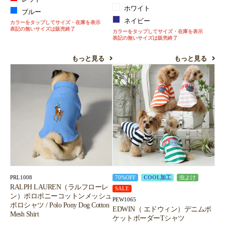
ホワイト
ブルー
ネイビー
カラーをタップしてサイズ・在庫を表示
表記の無いサイズは販売終了
カラーをタップしてサイズ・在庫を表示
表記の無いサイズは販売終了
もっと見る
もっと見る
PRL1008
70%OFF
COOL加工
虫よけ
RALPH LAUREN（ラルフローレ
SALE
ン）ポロポニーコットンメッシュ
PEW1065
ポロシャツ / Polo Pony Dog Cotton
EDWIN（ エドウィン）デニムポ
Mesh Shirt
ケットボーダーTシャツ