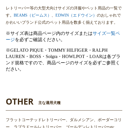
レトリーバー等の大型犬向けサイズの洋服やペット用品の一覧で
す。
BEAMS（ビームス）
、
EDWIN（エドウイン）
のおしゃれで
かわいいブランド公式のペット用品を数多く揃えております。
※サイズ表は商品ページ内のサイズまたは
サイズ一覧ペ
ージ
を必ずご確認ください。
※GELATO PIQUE・TOMMY HILFIGER・RALPH
LAUREN・BOSS・Solgra・HOWLPOT・LOARは各ブラ
ンド規格ですので、商品ページのサイズを必ずご参照く
ださい。
OTHER
主な適用犬種
フラットコーテッドレトリーバー、ダルメシアン、ボーダーコリ
ー、ラブラドールレトリーバー、ゴールデンレトリーバーetc