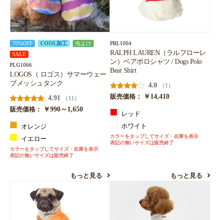
PRL1004
70%OFF
COOL加工
虫よけ
RALPH LAUREN（ラルフローレ
SALE
ン）ベアポロシャツ / Dogs Polo
PLG1066
Bear Shirt
LOGOS（ ロゴス）サマーウェー
ブメッシュタンク
4.0
（1）
￥14,410
販売価格：
4.91
（11）
￥990～1,650
販売価格：
レッド
ホワイト
オレンジ
カラーをタップしてサイズ・在庫を表示
イエロー
表記の無いサイズは販売終了
カラーをタップしてサイズ・在庫を表示
表記の無いサイズは販売終了
もっと見る
もっと見る