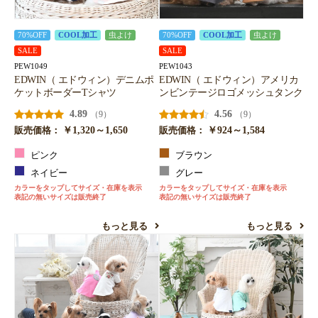
70%OFF
COOL加工
虫よけ
70%OFF
COOL加工
虫よけ
SALE
SALE
PEW1049
PEW1043
EDWIN（ エドウィン）デニムポ
EDWIN（ エドウィン）アメリカ
ケットボーダーTシャツ
ンビンテージロゴメッシュタンク
4.89
4.56
（9）
（9）
￥1,320～1,650
￥924～1,584
販売価格：
販売価格：
ピンク
ブラウン
ネイビー
グレー
カラーをタップしてサイズ・在庫を表示
カラーをタップしてサイズ・在庫を表示
表記の無いサイズは販売終了
表記の無いサイズは販売終了
もっと見る
もっと見る