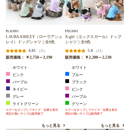
PLA3001
PXG3001
LAURA ASHLEY（ローラアシュ
X-girl（エックスガール）ドッグ
レイ）ドッグシャツ｜全6色
シャツ｜全6色
4.81
5.0
（21）
（12）
￥2,750～3,190
￥2,200～2,530
販売価格：
販売価格：
ホワイト
ホワイト
ピンク
ブルー
パープル
ブラック
ネイビー
ピンク
グレー
パープル
ライトグリーン
グリーン
カラーをタップしてサイズ・在庫を表示
カラーをタップしてサイズ・在庫を表示
表記の無いサイズは販売終了
表記の無いサイズは販売終了
もっと見る
もっと見る