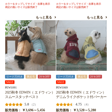
カラーをタップしてサイズ・在庫を表示
カラーをタップしてサイズ・在庫を表示
表記の無いサイズは販売終了
表記の無いサイズは販売終了
もっと見る
もっと見る
リード穴付き
裏起毛
20％OFF
リード穴付き
裏起毛
20％OFF
SALE
SALE
PEW1091
PEW1069
2025秋冬 EDWIN（ エドウィン）
2025秋冬 EDWIN（ エドウィン）
スムースタッチベスト
デニムライクポケット付パーカー
5.0
4.75
（2）
（4）
￥3,696～5,456
￥3,520～5,280
販売価格：
販売価格：