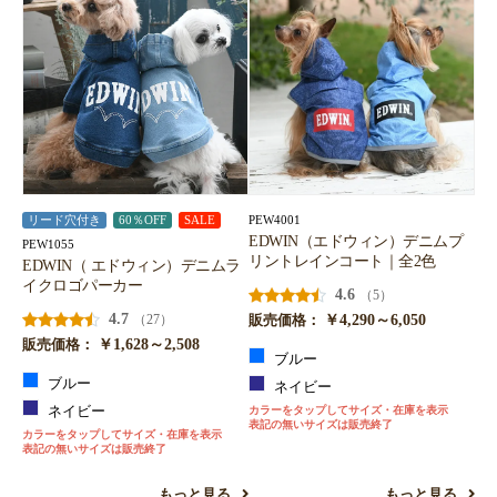
PEW4001
リード穴付き
60％OFF
SALE
EDWIN（エドウィン）デニムプ
PEW1055
リントレインコート｜全2色
EDWIN（ エドウィン）デニムラ
イクロゴパーカー
4.6
（5）
4.7
￥4,290～6,050
（27）
販売価格：
￥1,628～2,508
販売価格：
ブルー
ブルー
ネイビー
ネイビー
カラーをタップしてサイズ・在庫を表示
表記の無いサイズは販売終了
カラーをタップしてサイズ・在庫を表示
表記の無いサイズは販売終了
もっと見る
もっと見る