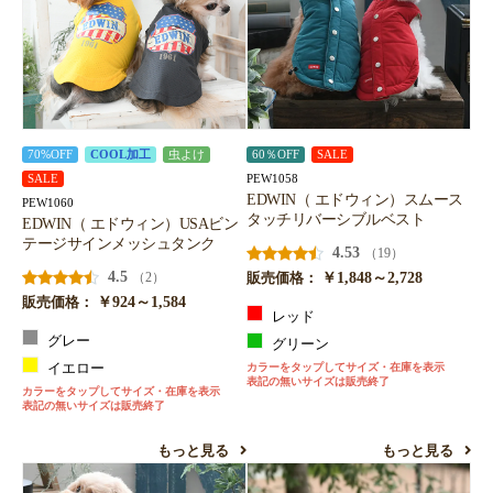
70%OFF
COOL加工
虫よけ
60％OFF
SALE
PEW1058
SALE
EDWIN（ エドウィン）スムース
PEW1060
タッチリバーシブルベスト
EDWIN（ エドウィン）USAビン
テージサインメッシュタンク
4.53
（19）
4.5
￥1,848～2,728
（2）
販売価格：
￥924～1,584
販売価格：
レッド
グレー
グリーン
イエロー
カラーをタップしてサイズ・在庫を表示
表記の無いサイズは販売終了
カラーをタップしてサイズ・在庫を表示
表記の無いサイズは販売終了
もっと見る
もっと見る