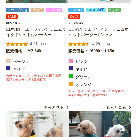
リード穴付き
裏起毛
40％OFF
70%OFF
COOL加工
虫よけ
SALE
SALE
PEW1069
PEW1065
EDWIN（ エドウィン）デニムラ
EDWIN（ エドウィン）デニムポ
イクポケット付パーカー
ケットボーダーTシャツ
4.91
4.29
（11）
（14）
￥2,640
￥990～1,650
販売価格：
販売価格：
ベージュ
ピンク
ネイビー
ネイビー
カラーをタップしてサイズ・在庫を表示
グリーン
表記の無いサイズは販売終了
オレンジ
カラーをタップしてサイズ・在庫を表示
表記の無いサイズは販売終了
もっと見る
もっと見る