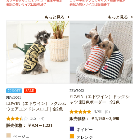
カラーをタップしてサイズ・在庫を表示
カラーをタップしてサイズ・在庫を表示
表記の無いサイズは販売終了
表記の無いサイズは販売終了
もっと見る
もっと見る
PEW3002
70%OFF
SALE
EDWIN（エドウイン）ドッグシ
PEWB001
ャツ 新2色ボーダー | 全2色
EDWIN（エドウイン）ラクルム
ウェアエンドレスロゴ｜全2色
4.78
（9）
3.5
￥1,760～2,090
（4）
販売価格：
￥924～1,221
販売価格：
ネイビー
ベージュ
オレンジ