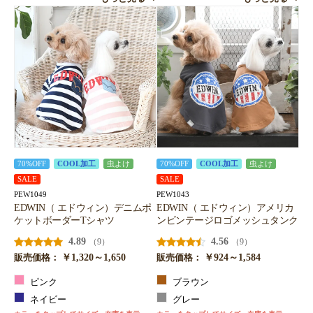
70%OFF
COOL加工
虫よけ
70%OFF
COOL加工
虫よけ
SALE
SALE
PEW1049
PEW1043
EDWIN（ エドウィン）デニムポ
EDWIN（ エドウィン）アメリカ
ケットボーダーTシャツ
ンビンテージロゴメッシュタンク
お買い物を続ける
カートへ進む
4.89
4.56
（9）
（9）
￥1,320～1,650
￥924～1,584
販売価格：
販売価格：
ピンク
ブラウン
ネイビー
グレー