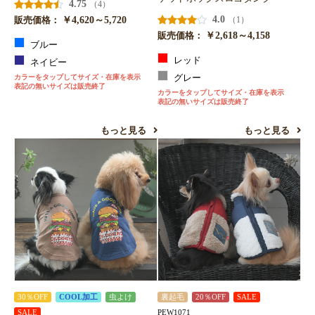
4.75
（4）
￥4,620～5,720
4.0
（1）
販売価格：
￥2,618～4,158
販売価格：
ブルー
レッド
ネイビー
カラーをタップしてサイズ・在庫を表示
グレー
表記の無いサイズは販売終了
カラーをタップしてサイズ・在庫を表示
表記の無いサイズは販売終了
もっと見る
もっと見る
30％OFF
COOL加工
虫よけ
裏起毛
20％OFF
SALE
PEW1071
SALE