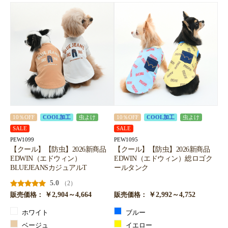
10％OFF
COOL加工
虫よけ
10％OFF
COOL加工
虫よけ
SALE
SALE
PEW1099
PEW1095
【クール】【防虫】2026新商品
【クール】【防虫】2026新商品
EDWIN（エドウィン）
EDWIN（エドウィン）総ロゴク
BLUEJEANSカジュアルT
ールタンク
5.0
（2）
￥2,904～4,664
￥2,992～4,752
販売価格：
販売価格：
ホワイト
ブルー
ベージュ
イエロー