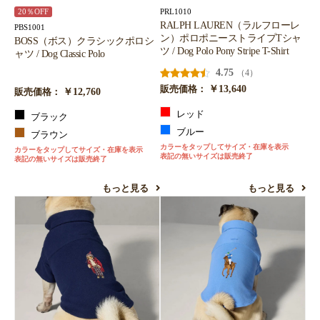
PRL1010
20％OFF
RALPH LAUREN（ラルフローレ
PBS1001
ン）ポロポニーストライプTシャ
BOSS（ボス）クラシックポロシ
ツ / Dog Polo Pony Stripe T-Shirt
ャツ / Dog Classic Polo
4.75
（4）
￥13,640
販売価格：
￥12,760
販売価格：
レッド
ブラック
ブルー
ブラウン
カラーをタップしてサイズ・在庫を表示
カラーをタップしてサイズ・在庫を表示
表記の無いサイズは販売終了
表記の無いサイズは販売終了
もっと見る
もっと見る