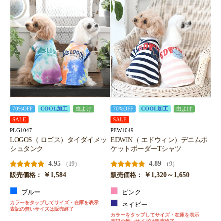
70%OFF
COOL加工
虫よけ
70%OFF
COOL加工
虫よけ
SALE
SALE
PLG1047
PEW1049
LOGOS（ ロゴス）タイダイメッ
EDWIN（ エドウィン）デニムポ
シュタンク
ケットボーダーTシャツ
4.95
4.89
（19）
（9）
￥1,584
￥1,320～1,650
販売価格：
販売価格：
ブルー
ピンク
カラーをタップしてサイズ・在庫を表示
ネイビー
表記の無いサイズは販売終了
カラーをタップしてサイズ・在庫を表示