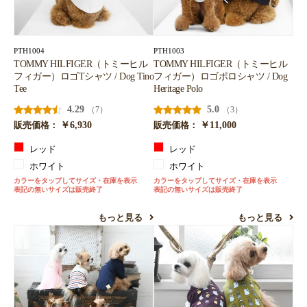
お買い物を続ける
カートへ進む
PTH1004
PTH1003
TOMMY HILFIGER（トミーヒル
TOMMY HILFIGER（トミーヒル
フィガー）ロゴTシャツ / Dog Tino
フィガー）ロゴポロシャツ / Dog
Tee
Heritage Polo
4.29
5.0
（7）
（3）
￥6,930
￥11,000
販売価格：
販売価格：
レッド
レッド
ホワイト
ホワイト
カラーをタップしてサイズ・在庫を表示
カラーをタップしてサイズ・在庫を表示
表記の無いサイズは販売終了
表記の無いサイズは販売終了
もっと見る
もっと見る