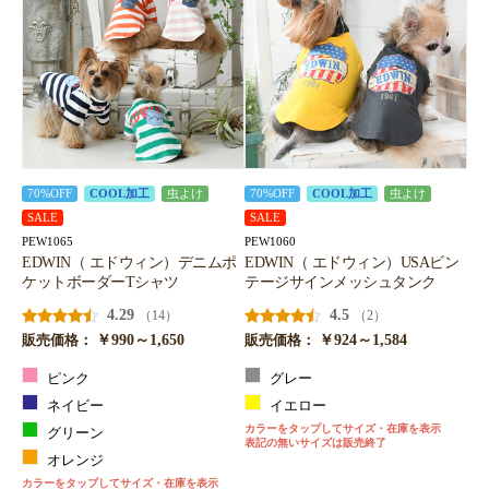
70%OFF
COOL加工
虫よけ
70%OFF
COOL加工
虫よけ
SALE
SALE
PEW1065
PEW1060
EDWIN（ エドウィン）デニムポ
EDWIN（ エドウィン）USAビン
ケットボーダーTシャツ
テージサインメッシュタンク
4.29
4.5
（14）
（2）
￥990～1,650
￥924～1,584
販売価格：
販売価格：
ピンク
グレー
ネイビー
イエロー
カラーをタップしてサイズ・在庫を表示
グリーン
表記の無いサイズは販売終了
オレンジ
カラーをタップしてサイズ・在庫を表示