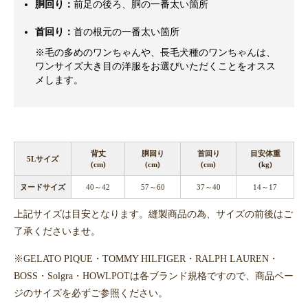
胴回り：
前足の後ろ、胴の一番太い箇所
首回り：
首の根元の一番太い箇所
※毛の多めのワンちゃんや、長毛犬種のワンちゃんは、
ワンサイズ大き目の洋服をお選びいただくことをオスス
メします。
背丈
胴回り
首回り
目安体重
5Lサイズ
(cm)
(cm)
(cm)
(kg)
ヌードサイズ
40～42
57～60
37～40
14～17
上記サイズは目安となります。縫製商品の為、サイズの前後はご
了承くださいませ。
※GELATO PIQUE・TOMMY HILFIGER・RALPH LAUREN・
BOSS・Solgra・HOWLPOTは各ブランド規格ですので、商品ペー
ジのサイズを必ずご参照ください。