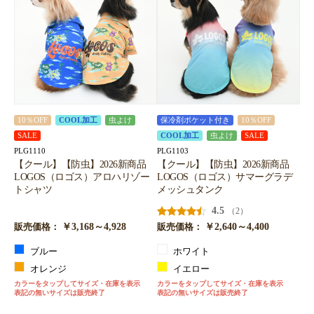
10％OFF
COOL加工
虫よけ
保冷剤ポケット付き
10％OFF
SALE
COOL加工
虫よけ
SALE
PLG1110
PLG1103
【クール】【防虫】2026新商品
【クール】【防虫】2026新商品
LOGOS（ロゴス）アロハリゾー
LOGOS（ロゴス）サマーグラデ
トシャツ
メッシュタンク
4.5
（2）
￥3,168～4,928
￥2,640～4,400
販売価格：
販売価格：
ブルー
ホワイト
オレンジ
イエロー
カラーをタップしてサイズ・在庫を表示
カラーをタップしてサイズ・在庫を表示
表記の無いサイズは販売終了
表記の無いサイズは販売終了