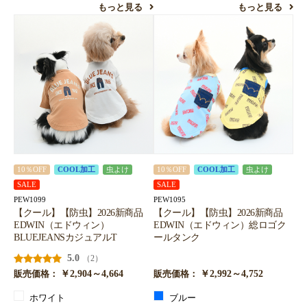
もっと見る
もっと見る
10％OFF
COOL加工
虫よけ
10％OFF
COOL加工
虫よけ
SALE
SALE
PEW1099
PEW1095
【クール】【防虫】2026新商品
【クール】【防虫】2026新商品
EDWIN（エドウィン）
EDWIN（エドウィン）総ロゴク
BLUEJEANSカジュアルT
ールタンク
5.0
（2）
￥2,904～4,664
￥2,992～4,752
販売価格：
販売価格：
ホワイト
ブルー