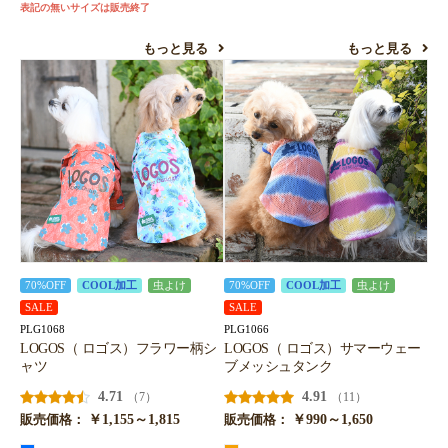
表記の無いサイズは販売終了
もっと見る
もっと見る
70%OFF
COOL加工
虫よけ
70%OFF
COOL加工
虫よけ
SALE
SALE
PLG1068
PLG1066
LOGOS（ ロゴス）フラワー柄シ
LOGOS（ ロゴス）サマーウェー
ャツ
ブメッシュタンク
4.71
4.91
（7）
（11）
￥1,155～1,815
￥990～1,650
販売価格：
販売価格：