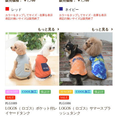
￥7,700
￥7,700
販売価格：
販売価格：
レッド
ネイビー
カラーをタップしてサイズ・在庫を表示
カラーをタップしてサイズ・在庫を表示
表記の無いサイズは販売終了
表記の無いサイズは販売終了
もっと見る
もっと見る
40％OFF
COOL加工
虫よけ
30％OFF
COOL加工
虫よけ
SALE
SALE
PLG1089
PLG1086
LOGOS（ ロゴス）ポケット付レ
LOGOS（ ロゴス）サマースプラ
イヤードタンク
ッシュタンク