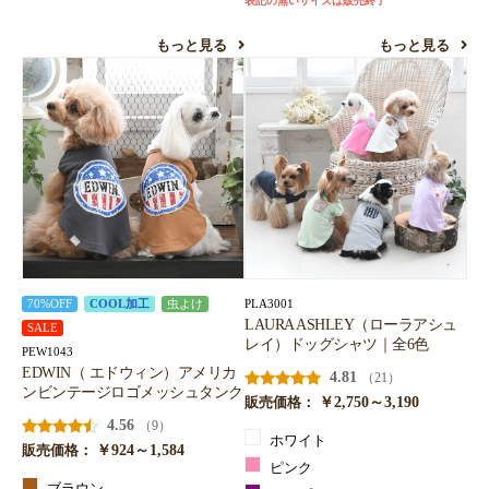
表記の無いサイズは販売終了
もっと見る
もっと見る
PLA3001
70%OFF
COOL加工
虫よけ
LAURA ASHLEY（ローラアシュ
SALE
レイ）ドッグシャツ｜全6色
PEW1043
EDWIN（ エドウィン）アメリカ
4.81
（21）
ンビンテージロゴメッシュタンク
￥2,750～3,190
販売価格：
4.56
（9）
ホワイト
￥924～1,584
販売価格：
ピンク