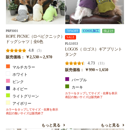
PRP3001
70%OFF
COOL加工
虫よけ
ROPE PICNIC（ロペピクニック）
SALE
ドッグシャツ｜全6色
PLG1053
LOGOS（ ロゴス）ギアプリント
4.8
（5）
タンク
￥2,530～2,970
販売価格：
4.73
（11）
マルチカラー
￥990～1,650
販売価格：
ホワイト
パープル
ピンク
カーキ
ネイビー
カラーをタップしてサイズ・在庫を表示
ライトグリーン
表記の無いサイズは販売終了
アイボリー
カラーをタップしてサイズ・在庫を表示
表記の無いサイズは販売終了
もっと見る
もっと見る