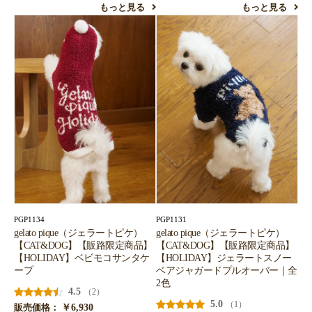
もっと見る
もっと見る
PGP1134
PGP1131
gelato pique（ジェラートピケ）
gelato pique（ジェラートピケ）
【CAT&DOG】【販路限定商品】
【CAT&DOG】【販路限定商品】
【HOLIDAY】ベビモコサンタケ
【HOLIDAY】ジェラートスノー
ープ
ベアジャガードプルオーバー｜全
2色
4.5
（2）
5.0
（1）
￥6,930
販売価格：