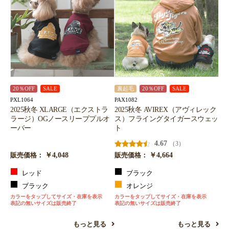
20％OFF
SALE
裏起毛
20％OFF
SALE
PXL1064
PAX1082
2025秋冬 XLARGE（エクストラ
2025秋冬 AVIREX（アヴィレック
ラージ）OGノースリーブプルオ
ス）フライングタイガースウェッ
ーバー
ト
4.67
（3）
￥4,048
￥4,664
販売価格：
販売価格：
レッド
ブラック
ブラック
オレンジ
カラーをタップしてサイズ・在庫を表示
カラーをタップしてサイズ・在庫を表示
表記の無いサイズは販売終了
表記の無いサイズは販売終了
もっと見る
もっと見る