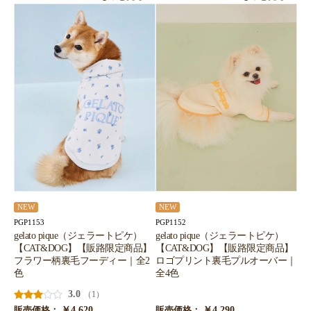
NEW
NEW
PGP1153
PGP1152
gelato pique（ジェラートピケ）
gelato pique（ジェラートピケ）
【CAT&DOG】【販路限定商品】
【CAT&DOG】【販路限定商品】
フラワー柄裏毛フーディー｜全2
ロゴプリント裏毛プルオーバー｜
色
全4色
3.0
（1）
￥4,620
￥4,290
販売価格：
販売価格：