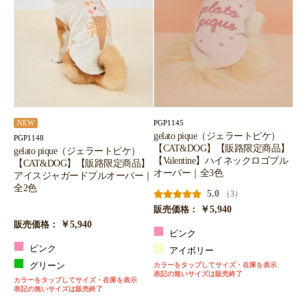
PGP1145
NEW
gelato pique（ジェラートピケ）
PGP1148
【CAT&DOG】【販路限定商品】
gelato pique（ジェラートピケ）
【Valentine】ハイネックロゴプル
【CAT&DOG】【販路限定商品】
オーバー｜全3色
アイスジャガードプルオーバー｜
全2色
5.0
（3）
￥5,940
販売価格：
￥5,940
販売価格：
ピンク
ピンク
アイボリー
グリーン
カラーをタップしてサイズ・在庫を表示
表記の無いサイズは販売終了
カラーをタップしてサイズ・在庫を表示
表記の無いサイズは販売終了