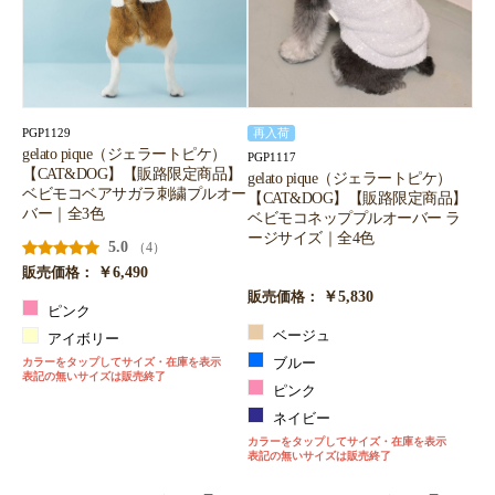
PGP1129
再入荷
gelato pique（ジェラートピケ）
PGP1117
【CAT&DOG】【販路限定商品】
gelato pique（ジェラートピケ）
ベビモコベアサガラ刺繍プルオー
【CAT&DOG】【販路限定商品】
バー｜全3色
ベビモコネッププルオーバー ラ
ージサイズ｜全4色
5.0
（4）
￥6,490
販売価格：
￥5,830
販売価格：
ピンク
ベージュ
アイボリー
カラーをタップしてサイズ・在庫を表示
ブルー
表記の無いサイズは販売終了
ピンク
ネイビー
カラーをタップしてサイズ・在庫を表示
表記の無いサイズは販売終了