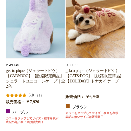
お買い物を続ける
カートへ進む
PGP1138
PGP1135
gelato pique（ジェラートピケ）
gelato pique（ジェラートピケ）
【CAT&DOG】【販路限定商品】
【CAT&DOG】【販路限定商品】
ジェラートユニコーンケープ｜全
【HOLIDAY】トナカイケープ
2色
5.0
（1）
￥6,930
販売価格：
￥7,920
販売価格：
ブラウン
パープル
カラーをタップしてサイズ・在庫を表示
表記の無いサイズは販売終了
カラーをタップしてサイズ・在庫を表示
表記の無いサイズは販売終了