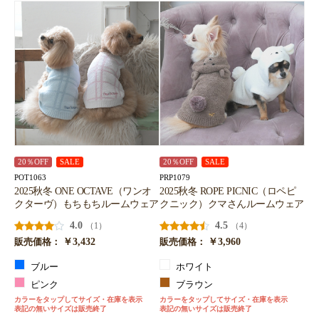
20％OFF
SALE
20％OFF
SALE
POT1063
PRP1079
2025秋冬 ONE OCTAVE（ワンオ
2025秋冬 ROPE PICNIC（ロペピ
クターヴ）もちもちルームウェア
クニック）クマさんルームウェア
4.0
4.5
（1）
（4）
￥3,432
￥3,960
販売価格：
販売価格：
ブルー
ホワイト
ピンク
ブラウン
カラーをタップしてサイズ・在庫を表示
カラーをタップしてサイズ・在庫を表示
表記の無いサイズは販売終了
表記の無いサイズは販売終了