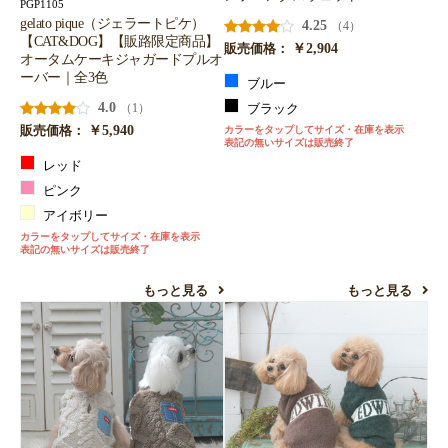
PGP1105
gelato pique（ジェラートピケ）
4.25
（4）
【CAT&DOG】【販路限定商品】
￥2,904
販売価格：
オータムケーキジャガードプルオ
ーバー｜全3色
ブルー
4.0
（1）
ブラック
￥5,940
販売価格：
カラーをタップしてサイズ・在庫を表示
表記の無いサイズは販売終了
レッド
ピンク
アイボリー
カラーをタップしてサイズ・在庫を表示
表記の無いサイズは販売終了
もっと見る
もっと見る