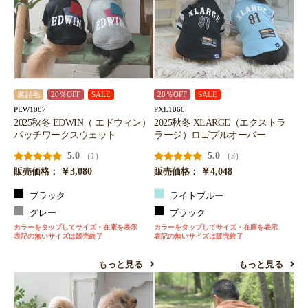
裏起毛
20％OFF
SALE
20％OFF
SALE
PEW1087
PXL1066
2025秋冬 EDWIN（ エドウィン）
2025秋冬 XLARGE（エクストラ
パッチワークスウェット
ラージ）ロゴプルオーバー
5.0
5.0
（1）
（3）
￥3,080
￥4,048
販売価格：
販売価格：
ブラック
ライトブルー
グレー
ブラック
カラーをタップしてサイズ・在庫を表示
カラーをタップしてサイズ・在庫を表示
表記の無いサイズは販売終了
表記の無いサイズは販売終了
もっと見る
もっと見る