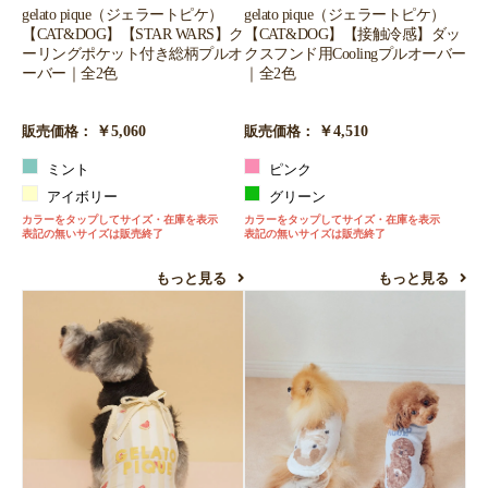
gelato pique（ジェラートピケ）
gelato pique（ジェラートピケ）
【CAT&DOG】【STAR WARS】ク
【CAT&DOG】【接触冷感】ダッ
ーリングポケット付き総柄プルオ
クスフンド用Coolingプルオーバー
ーバー｜全2色
｜全2色
￥5,060
￥4,510
販売価格：
販売価格：
ミント
ピンク
アイボリー
グリーン
カラーをタップしてサイズ・在庫を表示
カラーをタップしてサイズ・在庫を表示
表記の無いサイズは販売終了
表記の無いサイズは販売終了
もっと見る
もっと見る