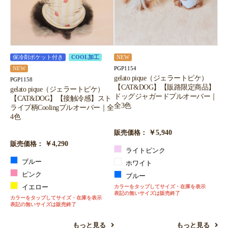
保冷剤ポケット付き
COOL加工
NEW
PGP1154
NEW
gelato pique（ジェラートピケ）
PGP1158
【CAT&DOG】【販路限定商品】
gelato pique（ジェラートピケ）
ドッグジャガードプルオーバー｜
【CAT&DOG】【接触冷感】スト
全3色
ライプ柄Coolingプルオーバー｜全
4色
￥5,940
販売価格：
￥4,290
販売価格：
ライトピンク
ブルー
ホワイト
ピンク
ブルー
イエロー
カラーをタップしてサイズ・在庫を表示
表記の無いサイズは販売終了
カラーをタップしてサイズ・在庫を表示
表記の無いサイズは販売終了
もっと見る
もっと見る