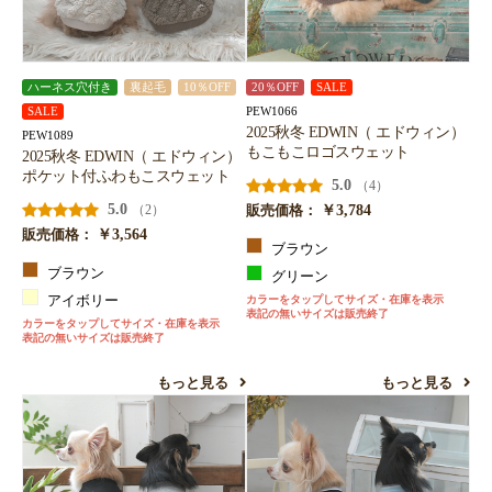
ハーネス穴付き
裏起毛
10％OFF
20％OFF
SALE
PEW1066
SALE
2025秋冬 EDWIN（ エドウィン）
PEW1089
もこもこロゴスウェット
2025秋冬 EDWIN（ エドウィン）
ポケット付ふわもこスウェット
5.0
（4）
5.0
￥3,784
（2）
販売価格：
￥3,564
販売価格：
ブラウン
ブラウン
グリーン
アイボリー
カラーをタップしてサイズ・在庫を表示
表記の無いサイズは販売終了
カラーをタップしてサイズ・在庫を表示
表記の無いサイズは販売終了
もっと見る
もっと見る