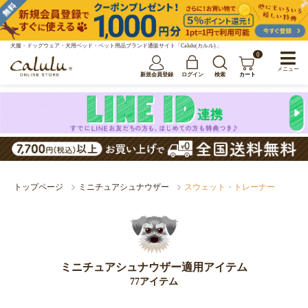
犬服・ドッグウェア・犬用ベッド・ペット用品ブランド通販サイト「Calulu(カルル)」
0
メニュー
新規会員登録
ログイン
検索
カート
トップページ
ミニチュアシュナウザー
スウェット・トレーナー
ミニチュアシュナウザー適用アイテム
77アイテム