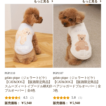
もっと見る
もっと見る
PGP1110
PGP1107
gelato pique（ジェラートピケ）
gelato pique（ジェラートピケ）
【CAT&DOG】【販路限定商品】
【CAT&DOG】【販路限定商品】
スムーズィートイプードル柄JQD
ベアジャガードプルオーバー｜全
プルオーバー｜全4色
3色
4.5
5.0
（2）
（1）
￥5,940
￥5,940
販売価格：
販売価格：