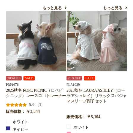
もっと見る
もっと見る
20％OFF
SALE
20％OFF
SALE
PRP1076
PLA1039
2025秋冬 ROPE PICNIC（ロペピ
2025秋冬 LAURA ASHLEY（ロー
クニック）レースロゴトレーナー
ラアシュレイ）リラックスパジャ
マスリープ帽子セット
5.0
（3）
￥3,344
販売価格：
￥5,104
販売価格：
ホワイト
ホワイト
ネイビー