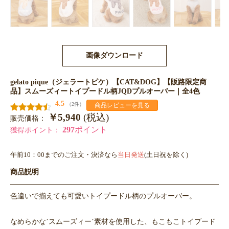
画像ダウンロード
gelato pique（ジェラートピケ）【CAT&DOG】【販路限定商
品】スムーズィートイプードル柄JQDプルオーバー｜全4色
4.5
（2件）
商品レビューを見る
￥5,940
(税込)
販売価格：
297
ポイント
獲得ポイント：
午前10：00までのご注文・決済なら
当日発送
(土日祝を除く)
商品説明
色違いで揃えても可愛いトイプードル柄のプルオーバー。
なめらかな’スムーズィー’素材を使用した、もこもこトイプード