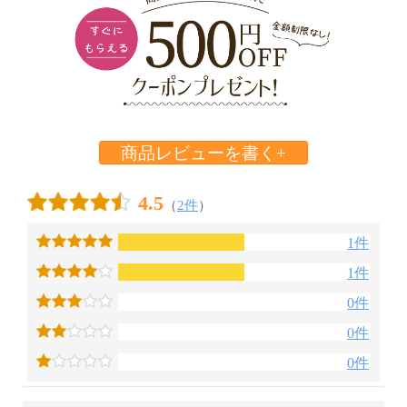
商品レビューを書く+
4.5
（
2件
）
1件
1件
0件
0件
0件