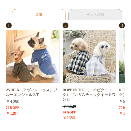
犬服
ペット用品
1
2
3
AVIREX（アヴィレックス）ブ
ROPE PICNIC（ロペピクニッ
ROPE
ルーエンジェルスT
ク）ギンガムチェックキャミワ
ク）浴
ンピ
￥4,290
￥5,72
￥4,620
70％OFF
70％OF
70％OFF
￥1287
￥171
￥1386