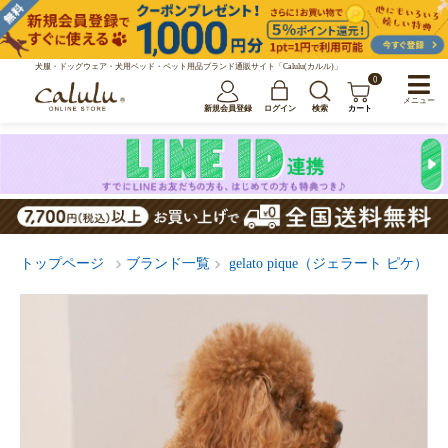
犬服・ドッグウェア・犬用ベッド・ペット用品ブランド通販サイト「Calulu(カルル)」
0
メニュー
新規会員登録
ログイン
検索
カート
トップページ
ブランド一覧
gelato pique（ジェラート ピケ）