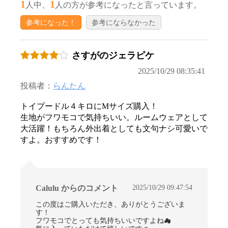
1
1
人中、
人の方が参考になったと言っています。
参考になった！
参考にならなかった
さすがのジェラピケ
2025/10/29 08:35:41
投稿者：
らんたん
お買い物を続ける
カートへ進む
トイプードル４キロにМサイズ購入！
生地がフワモコで気持ちいい。ルームウェアとして
大活躍！もちろん外出着としても文句ナシ可愛いで
すよ。おすすめです！
2025/10/29 09:47:54
Calulu からのコメント
この度はご購入いただき、ありがとうございま
す！
フワモコでとっても気持ちいいですよね☁