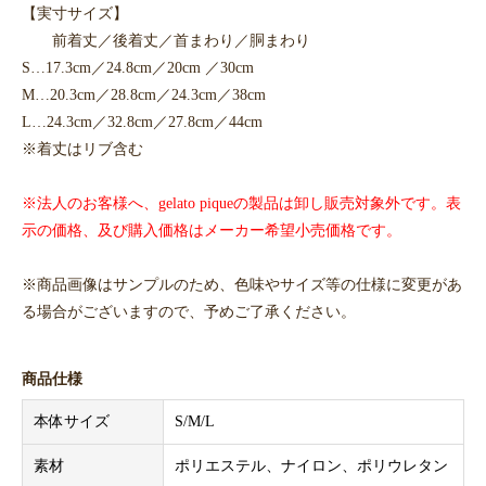
【実寸サイズ】
前着丈／後着丈／首まわり／胴まわり
S…17.3cm／24.8cm／20cm ／30cm
M…20.3cm／28.8cm／24.3cm／38cm
L…24.3cm／32.8cm／27.8cm／44cm
※着丈はリブ含む
※法人のお客様へ、gelato piqueの製品は卸し販売対象外です。表
示の価格、及び購入価格はメーカー希望小売価格です。
※商品画像はサンプルのため、色味やサイズ等の仕様に変更があ
る場合がございますので、予めご了承ください。
商品仕様
本体サイズ
S/M/L
素材
ポリエステル、ナイロン、ポリウレタン