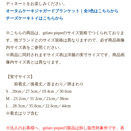
ディネートをお楽しみください。
オータムケーキジャガードブランケット｜全3色はこちらから
チーズケーキトイはこちらから
※こちらの商品は、gelato piqueのサイズ規格でつくられておりま
す。他ブランドとのサイズ規格は異なりますので、必ず商品画像
内サイズ表をご参照ください。
※商品に同封されますサイズ表は洋服の実寸サイズです。商品画
像内サイズ表とは異なります。
【実寸サイズ】
前着丈／後着丈／首まわり／胴まわり
S…20cm／27.5cm／19.4cm ／30.6cm
M…23.2cm／31.2cm／21cm／38cm
L…28.3cm／35.8cm／22.6cm／44cm
※着丈はリブ含む
※法人のお客様へ、gelato piqueの製品は卸し販売対象外です。表