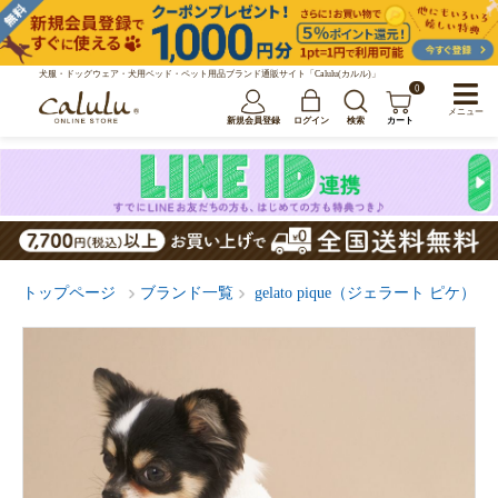
犬服・ドッグウェア・犬用ベッド・ペット用品ブランド通販サイト「Calulu(カルル)」
0
メニュー
新規会員登録
ログイン
検索
カート
トップページ
ブランド一覧
gelato pique（ジェラート ピケ）