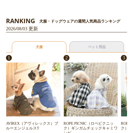
RANKING
犬服・ドッグウェアの週間人気商品ランキング
2026/08/03 更新
犬服
ペット用品
1
2
3
AVIREX（アヴィレックス）ブ
ROPE PICNIC（ロペピクニッ
ROPE
ルーエンジェルスT
ク）ギンガムチェックキャミワ
ク）浴