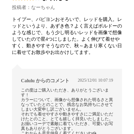
投稿者：なーちゃん
トイプー、パピヨンおそろいで、レッドを購入。レ
ッドというより、あずき色？よく言えばボルドーの
ような感じで、もう少し明るいレッドを画像で想像
していたので星4つにしました。よく伸びて着せや
すく、動きやすそうなので、秋～あまり寒くない日
に着せてお散歩やお出かけしてます。
お買い物を続ける
カートへ進む
2025/12/01 10:07:19
Calulu からのコメント
この度はご購入いただき、ありがとうございま
す！
カラーについて、画像から想像された明るさと異
なっていたとのことで、残念なお気持ちにさせて
しまい大変申し訳ございません。
それでも着せやすさや動きやすさにご満足いただ
けたとのこと、とても嬉しく拝見いたしました。
お揃いコーデで素敵に着ていただき、可愛いお写
真もありがとうございます。
これからも是非仲良く着てくださいね🍰