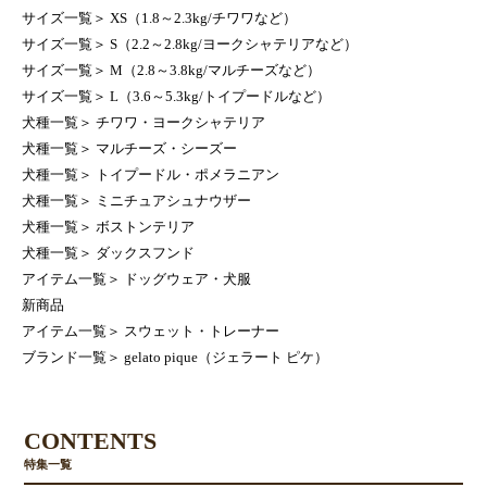
サイズ一覧
＞
XS（1.8～2.3kg/チワワなど）
サイズ一覧
＞
S（2.2～2.8kg/ヨークシャテリアなど）
サイズ一覧
＞
M（2.8～3.8kg/マルチーズなど）
サイズ一覧
＞
L（3.6～5.3kg/トイプードルなど）
犬種一覧
＞
チワワ・ヨークシャテリア
犬種一覧
＞
マルチーズ・シーズー
犬種一覧
＞
トイプードル・ポメラニアン
犬種一覧
＞
ミニチュアシュナウザー
犬種一覧
＞
ボストンテリア
犬種一覧
＞
ダックスフンド
アイテム一覧
＞
ドッグウェア・犬服
新商品
アイテム一覧
＞
スウェット・トレーナー
ブランド一覧
＞
gelato pique（ジェラート ピケ）
CONTENTS
特集一覧