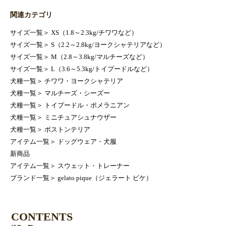
関連カテゴリ
サイズ一覧
＞
XS（1.8～2.3kg/チワワなど）
サイズ一覧
＞
S（2.2～2.8kg/ヨークシャテリアなど）
サイズ一覧
＞
M（2.8～3.8kg/マルチーズなど）
サイズ一覧
＞
L（3.6～5.3kg/トイプードルなど）
犬種一覧
＞
チワワ・ヨークシャテリア
犬種一覧
＞
マルチーズ・シーズー
犬種一覧
＞
トイプードル・ポメラニアン
犬種一覧
＞
ミニチュアシュナウザー
犬種一覧
＞
ボストンテリア
アイテム一覧
＞
ドッグウェア・犬服
新商品
アイテム一覧
＞
スウェット・トレーナー
ブランド一覧
＞
gelato pique（ジェラート ピケ）
CONTENTS