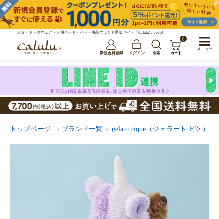
犬服・ドッグウェア・犬用ベッド・ペット用品ブランド通販サイト「Calulu(カルル)」
0
メニュー
新規会員登録
ログイン
検索
カート
トップページ
ブランド一覧
gelato pique（ジェラート ピケ）