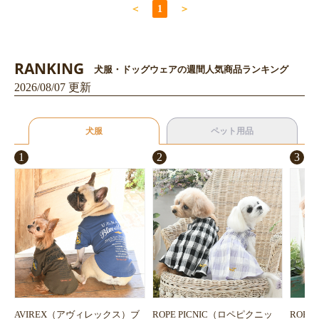
＜
1
＞
RANKING
犬服・ドッグウェアの週間人気商品ランキング
2026/08/07 更新
犬服
ペット用品
1
2
3
AVIREX（アヴィレックス）ブ
ROPE PICNIC（ロペピクニッ
ROPE