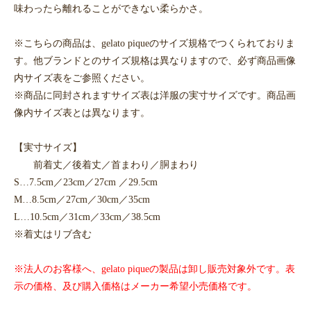
味わったら離れることができない柔らかさ。
※こちらの商品は、gelato piqueのサイズ規格でつくられておりま
す。他ブランドとのサイズ規格は異なりますので、必ず商品画像
内サイズ表をご参照ください。
※商品に同封されますサイズ表は洋服の実寸サイズです。商品画
像内サイズ表とは異なります。
【実寸サイズ】
前着丈／後着丈／首まわり／胴まわり
S…7.5cm／23cm／27cm ／29.5cm
M…8.5cm／27cm／30cm／35cm
L…10.5cm／31cm／33cm／38.5cm
※着丈はリブ含む
※法人のお客様へ、gelato piqueの製品は卸し販売対象外です。表
示の価格、及び購入価格はメーカー希望小売価格です。