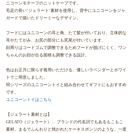
ニコーンモチーフのニットケープです。
毛足の長い‘ジェラート’素材を使用し、背中にユニコーンをジャ
ガードで描いたドリーミーなデザイン。
フードにはユニコーンの耳と角、たて髪が付いており、立体的な
耳やたてがみ、お尻の部分にも尻尾が付いています。
顔周りはコードゴムで調整できるためフードが脱げにくく、ワン
ちゃんのお顔が出る面積も調整できる設計。
色はお正月に限らず着用いただける、優しいラベンダーとホワイ
トでご用意しました。
同シリーズのユニコーントイと組み合わせてギフトにもおすすめ
です。
ユニコーントイはこちら
【ジェラート素材とは】
GELATO（ジェラート）… ブランドの代名詞でもあるもこもこ
素材。まるでふんわりと焼かれたケーキスポンジのような、一度