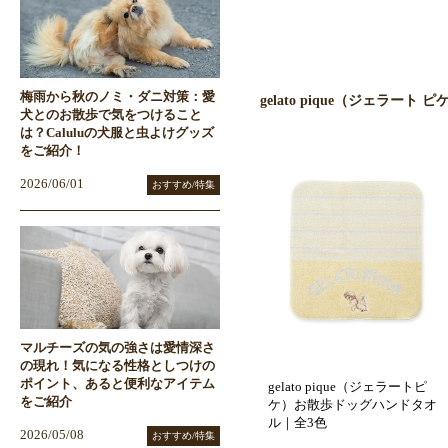
梅雨から秋のノミ・ダニ対策：愛
gelato pique（ジェラート
犬とのお散歩で気をつけること
は？Caluluの犬服と虫よけグッズ
をご紹介！
2026/06/01
おすすめ/特集
マルチーズの気の強さは愛情深さ
の現れ！気になる性格としつけの
ポイント、あると便利なアイテム
gelato pique（ジェラートピ
をご紹介
ケ）お散歩ドッグハンドタオ
ル｜全3色
2026/05/08
おすすめ/特集