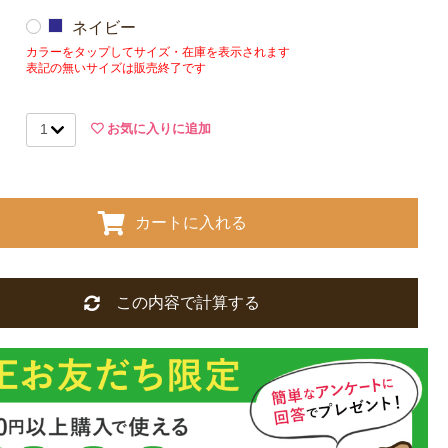
サンプルのため、色味やサイズ等の仕様に変更がある場合がござい
ネイビー
めご了承ください。
カラーをタップしてサイズ・在庫を表示されます
表記の無いサイズは販売終了です
お気に入りに追加
カートに入れる
この内容で計算する