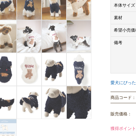
GELATO
本体サイズ
わりと焼かれ
柔らかさ。
素材
※こちらの商品
希望小売価
とのサイズ規
備考
※商品に同封
は異なります
【実寸サイズ
前着丈／後
愛犬にぴった
S…20cm／28
M…23.5cm／
商品コード： P
L…28cm／35
※着丈はリブ
販売価格：
※法人のお客様
獲得ポイント
購入価格はメ