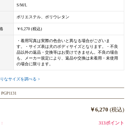
（ジェラート）… ブランドの代名詞でもあるもこもこ素材。まるでふん
S/M/L
たケーキスポンジのような、一度味わったら離れることができない
ポリエステル、ポリウレタン
は、gelato piqueのサイズ規格でつくられております。他ブランド
格
￥6,270 (税込)
格は異なりますので、必ず商品画像内サイズ表をご参照ください。
・着用写真は実際の色合いと異なる場合がございま
されますサイズ表は洋服の実寸サイズです。商品画像内サイズ表と
す。・サイズ表は犬のボディサイズとなります。・不良
。
品以外の返品・交換等はお受けできません。不良の場合
も、メーカー規定により、返品や交換は未着用・未使用
の場合に限ります。
】
着丈／首まわり／胴まわり
りなサイズを調べる >
.5cm／20cm ／32cm
32cm／23cm／38cm
GP1131
.5cm／26cm／42cm
含む
￥6,270
(税込)
へ、gelato piqueの製品は卸し販売対象外です。表示の価格、及び
：
313ポイント
ーカー希望小売価格です。