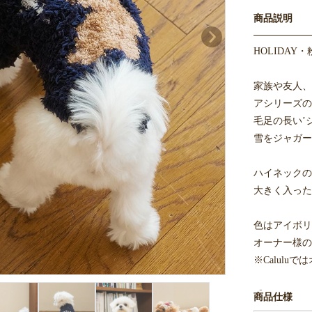
商品説明
HOLIDA
家族や友人、
アシリーズの
毛足の長い’
雪をジャガー
ハイネックの
大きく入った
色はアイボリ
オーナー様の
※Calul
【ジェラート
商品仕様