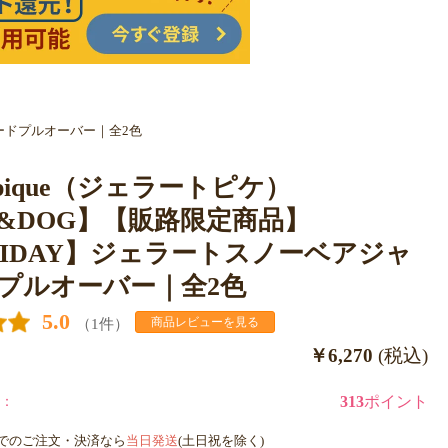
ャガードプルオーバー｜全2色
to pique（ジェラートピケ）
T&DOG】【販路限定商品】
LIDAY】ジェラートスノーベアジャ
プルオーバー｜全2色
5.0
（1件）
商品レビューを見る
￥6,270
(税込)
：
313
ポイント
までのご注文・決済なら
当日発送
(土日祝を除く)