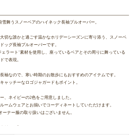
Y・粉雪舞うスノーベアのハイネック長袖プルオーバー。
大切な誰かと過ごす温かなホリデーシーズンに寄り添う、スノーベ
ドッグ長袖プルオーバーです。
ジェラート’素材を使用し、座っているベアとその周りに舞っている
ドで表現。
長袖なので、寒い時期のお散歩にもおすすめのアイテムです。
キャッチーなロゴジャガードもポイント。
ー、ネイビーの2色をご用意しました。
ルームウェアとお揃いでコーディネートしていただけます。
uではオーナー服の取り扱いはございません。
素材とは】