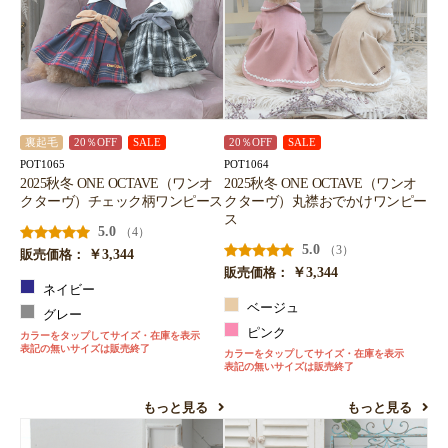
裏起毛
20％OFF
SALE
20％OFF
SALE
POT1065
POT1064
2025秋冬 ONE OCTAVE（ワンオ
2025秋冬 ONE OCTAVE（ワンオ
クターヴ）チェック柄ワンピース
クターヴ）丸襟おでかけワンピー
ス
5.0
（4）
5.0
（3）
￥3,344
販売価格：
￥3,344
販売価格：
ネイビー
ベージュ
グレー
ピンク
カラーをタップしてサイズ・在庫を表示
表記の無いサイズは販売終了
カラーをタップしてサイズ・在庫を表示
表記の無いサイズは販売終了
もっと見る
もっと見る