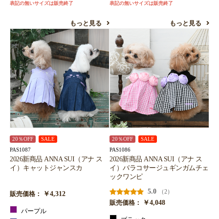
表記の無いサイズは販売終了
表記の無いサイズは販売終了
もっと見る
もっと見る
20％OFF
SALE
20％OFF
SALE
PAS1087
PAS1086
2026新商品 ANNA SUI（アナ ス
2026新商品 ANNA SUI（アナ ス
イ）キャットジャンスカ
イ）バラコサージュギンガムチェ
ックワンピ
5.0
（2）
￥4,312
販売価格：
￥4,048
販売価格：
パープル