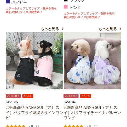
ブラック
ネイビー
ピンク
カラーをタップしてサイズ・在庫を表示
表記の無いサイズは販売終了
カラーをタップしてサイズ・在庫を表示
表記の無いサイズは販売終了
もっと見る
もっと見る
20％OFF
SALE
20％OFF
SALE
PAS1085
PAS1084
2026新商品 ANNA SUI（アナ ス
2026新商品 ANNA SUI（アナ ス
イ）バタフライ刺繍Ａラインワン
イ）バタフライチャイナバルーン
ピ
ワンピ
5.0
5.0
（2）
（1）