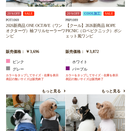
20％OFF
SALE
20％OFF
COOL加工
SALE
POT1069
PRP1089
2026新商品 ONE OCTAVE（ワン
【クール】2026新商品 ROPE
オクターヴ）袖フリルセーラーワ
PICNIC（ロペピクニック）ポシ
ンピ
ェット風ワンピ
￥3,696
￥3,872
販売価格：
販売価格：
ピンク
ホワイト
グレー
パープル
カラーをタップしてサイズ・在庫を表示
カラーをタップしてサイズ・在庫を表示
表記の無いサイズは販売終了
表記の無いサイズは販売終了
もっと見る
もっと見る