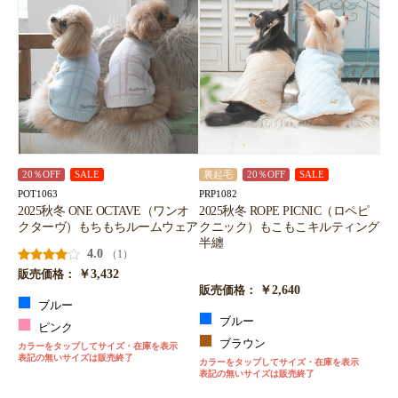
20％OFF
SALE
裏起毛
20％OFF
SALE
POT1063
PRP1082
2025秋冬 ONE OCTAVE（ワンオ
2025秋冬 ROPE PICNIC（ロペピ
クターヴ）もちもちルームウェア
クニック）もこもこキルティング
半纏
4.0
（1）
￥3,432
販売価格：
￥2,640
販売価格：
ブルー
ブルー
ピンク
ブラウン
カラーをタップしてサイズ・在庫を表示
表記の無いサイズは販売終了
カラーをタップしてサイズ・在庫を表示
表記の無いサイズは販売終了