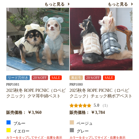
もっと見る
もっと見る
リード穴付き
20％OFF
SALE
裏起毛
20％OFF
SALE
PRP1081
PRP1080
2025秋冬 ROPE PICNIC（ロペピ
2025秋冬 ROPE PICNIC（ロペピ
クニック）クマ耳中綿ベスト
クニック）チェック柄ボアベスト
5.0
（1）
￥3,960
￥3,784
販売価格：
販売価格：
ブルー
ベージュ
イエロー
グレー
カラーをタップしてサイズ・在庫を表示
カラーをタップしてサイズ・在庫を表示