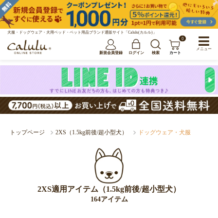
犬服・ドッグウェア・犬用ベッド・ペット用品ブランド通販サイト「Calulu(カルル)」
0
メニュー
新規会員登録
ログイン
検索
カート
トップページ
2XS（1.5kg前後/超小型犬）
ドッグウェア・犬服
2XS適用アイテム（1.5kg前後/超小型犬）
164アイテム