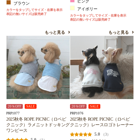
ピンク
ブラウン
アイボリー
カラーをタップしてサイズ・在庫を表示
表記の無いサイズは販売終了
カラーをタップしてサイズ・在庫を表示
表記の無いサイズは販売終了
もっと見る
もっと見る
20％OFF
SALE
20％OFF
SALE
PRP1077
PRP1076
2025秋冬 ROPE PICNIC（ロペピ
2025秋冬 ROPE PICNIC（ロペピ
クニック）ラメニットドッキング
クニック）レースロゴトレーナー
ワンピース
5.0
（3）
5.0