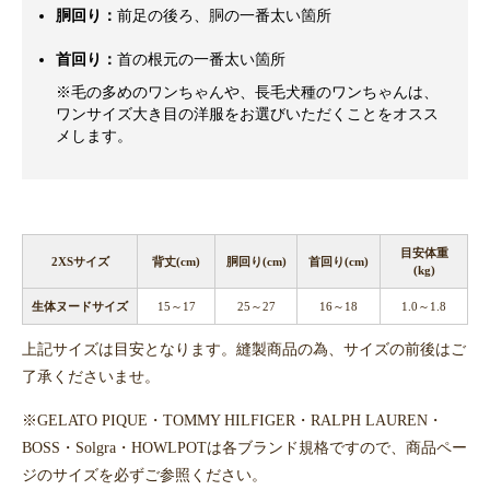
胴回り：
前足の後ろ、胴の一番太い箇所
首回り：
首の根元の一番太い箇所
※毛の多めのワンちゃんや、長毛犬種のワンちゃんは、
ワンサイズ大き目の洋服をお選びいただくことをオスス
メします。
目安体重
2XSサイズ
背丈(cm)
胴回り(cm)
首回り(cm)
(kg)
生体ヌードサイズ
15～17
25～27
16～18
1.0～1.8
上記サイズは目安となります。縫製商品の為、サイズの前後はご
了承くださいませ。
※GELATO PIQUE・TOMMY HILFIGER・RALPH LAUREN・
BOSS・Solgra・HOWLPOTは各ブランド規格ですので、商品ペー
ジのサイズを必ずご参照ください。