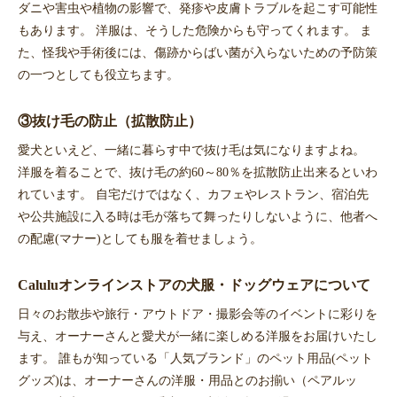
ダニや害虫や植物の影響で、発疹や皮膚トラブルを起こす可能性
もあります。 洋服は、そうした危険からも守ってくれます。 ま
た、怪我や手術後には、傷跡からばい菌が入らないための予防策
の一つとしても役立ちます。
③抜け毛の防止（拡散防止）
愛犬といえど、一緒に暮らす中で抜け毛は気になりますよね。
洋服を着ることで、抜け毛の約60～80％を拡散防止出来るといわ
れています。 自宅だけではなく、カフェやレストラン、宿泊先
や公共施設に入る時は毛が落ちて舞ったりしないように、他者へ
の配慮(マナー)としても服を着せましょう。
Caluluオンラインストアの犬服・ドッグウェアについて
日々のお散歩や旅行・アウトドア・撮影会等のイベントに彩りを
与え、オーナーさんと愛犬が一緒に楽しめる洋服をお届けいたし
ます。 誰もが知っている「人気ブランド」のペット用品(ペット
グッズ)は、オーナーさんの洋服・用品とのお揃い（ペアルッ