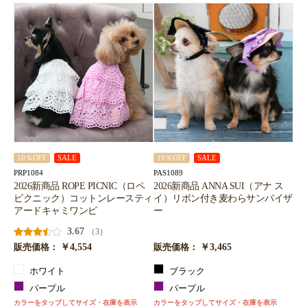
10％OFF
SALE
10％OFF
SALE
PRP1084
PAS1089
2026新商品 ROPE PICNIC（ロペ
2026新商品 ANNA SUI（アナ ス
ピクニック）コットンレースティ
イ）リボン付き麦わらサンバイザ
アードキャミワンピ
ー
3.67
（3）
￥4,554
￥3,465
販売価格：
販売価格：
ホワイト
ブラック
パープル
パープル
カラーをタップしてサイズ・在庫を表示
カラーをタップしてサイズ・在庫を表示