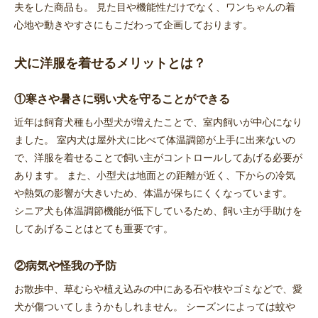
夫をした商品も。 見た目や機能性だけでなく、ワンちゃんの着
心地や動きやすさにもこだわって企画しております。
犬に洋服を着せるメリットとは？
①寒さや暑さに弱い犬を守ることができる
近年は飼育犬種も小型犬が増えたことで、室内飼いが中心になり
ました。 室内犬は屋外犬に比べて体温調節が上手に出来ないの
で、洋服を着せることで飼い主がコントロールしてあげる必要が
あります。 また、小型犬は地面との距離が近く、下からの冷気
や熱気の影響が大きいため、体温が保ちにくくなっています。
シニア犬も体温調節機能が低下しているため、飼い主が手助けを
してあげることはとても重要です。
②病気や怪我の予防
お散歩中、草むらや植え込みの中にある石や枝やゴミなどで、愛
犬が傷ついてしまうかもしれません。 シーズンによっては蚊や