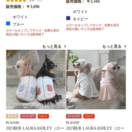
（1）
￥3,344
販売価格：
￥3,696
販売価格：
ホワイト
ホワイト
ネイビー
ブルー
カラーをタップしてサイズ・在庫を表示
表記の無いサイズは販売終了
カラーをタップしてサイズ・在庫を表示
表記の無いサイズは販売終了
もっと見る
もっと見る
裏起毛
20％OFF
SALE
20％OFF
SALE
PLA1040
PLA1039
2025秋冬 LAURA ASHLEY（ロー
2025秋冬 LAURA ASHLEY（ロー