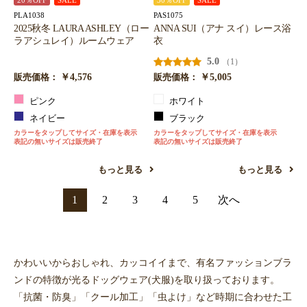
20％OFF
SALE
30％OFF
SALE
PLA1038
PAS1075
2025秋冬 LAURA ASHLEY（ロー
ANNA SUI（アナ スイ）レース浴
ラアシュレイ）ルームウェア
衣
5.0
（1）
￥4,576
￥5,005
販売価格：
販売価格：
ピンク
ホワイト
ネイビー
ブラック
カラーをタップしてサイズ・在庫を表示
カラーをタップしてサイズ・在庫を表示
表記の無いサイズは販売終了
表記の無いサイズは販売終了
もっと見る
もっと見る
1
2
3
4
5
次へ
かわいいからおしゃれ、カッコイイまで、有名ファッションブラ
ンドの特徴が光るドッグウェア(犬服)を取り扱っております。
「抗菌・防臭」「クール加工」「虫よけ」など時期に合わせた工