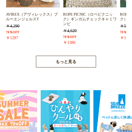
AVIREX（アヴィレックス）ブ
ROPE PICNIC（ロペピクニッ
ROPE
ルーエンジェルスT
ク）ギンガムチェックキャミワ
ク）浴
ンピ
￥4,290
￥5,72
￥4,620
70％OFF
70％OF
70％OFF
￥1287
￥171
￥1386
もっと見る