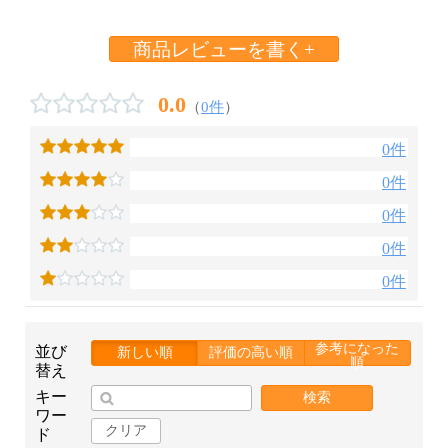
商品レビューを書く+
0.0
（
0件
）
0件
0件
0件
0件
0件
参考になった
並び
新しい順
評価の高い順
順
替え
キー
検索
ワー
クリア
ド