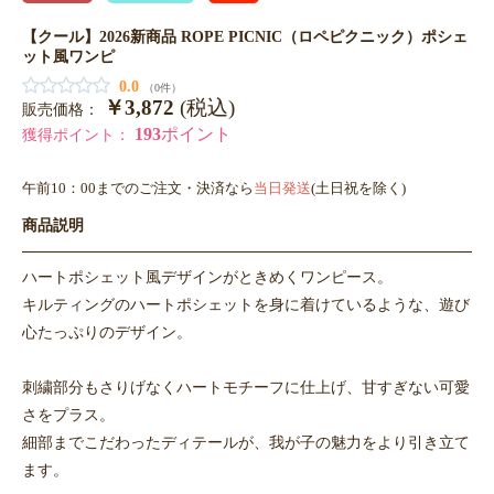
【クール】2026新商品 ROPE PICNIC（ロペピクニック）ポシェ
ット風ワンピ
0.0
（0件）
￥3,872
(税込)
販売価格：
193
ポイント
獲得ポイント：
午前10：00までのご注文・決済なら
当日発送
(土日祝を除く)
商品説明
ハートポシェット風デザインがときめくワンピース。
キルティングのハートポシェットを身に着けているような、遊び
心たっぷりのデザイン。
刺繍部分もさりげなくハートモチーフに仕上げ、甘すぎない可愛
さをプラス。
細部までこだわったディテールが、我が子の魅力をより引き立て
ます。