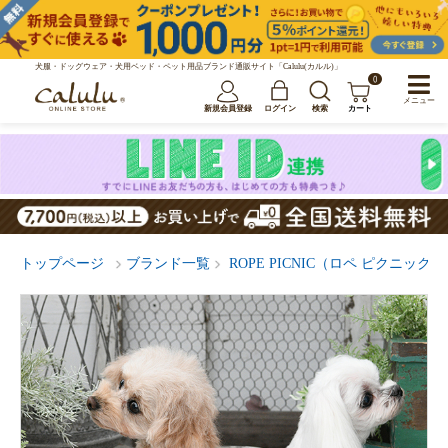
犬服・ドッグウェア・犬用ベッド・ペット用品ブランド通販サイト「Calulu(カルル)」
0
メニュー
新規会員登録
ログイン
検索
カート
トップページ
ブランド一覧
ROPE PICNIC（ロペ ピクニック）