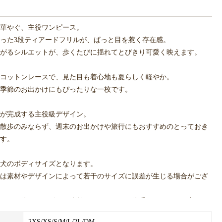
華やぐ、主役ワンピース。
った3段ティアードフリルが、ぱっと目を惹く存在感。
がるシルエットが、歩くたびに揺れてとびきり可愛く映えます。
コットンレースで、見た目も着心地も夏らしく軽やか。
季節のお出かけにもぴったりな一枚です。
が完成する主役級デザイン。
散歩のみならず、週末のお出かけや旅行にもおすすめのとっておき
す。
犬のボディサイズとなります。
は素材やデザインによって若干のサイズに誤差が生じる場合がござ
により体のサイズは個体差がございます。体重はあくまで目安にし
頂いたワンちゃん自体のボディサイズを元に、購入サイズをご検討
2XS/XS/S/M/L/2L/DM