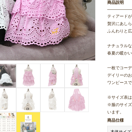
商品説明
ティアードが
贅沢にあしら
ふんわりと広
ナチュラルな
春夏の暖かい
一枚でコーデ
デイリーのお
ワンピースで
※サイズ表は
※服のサイズ
います。
※ワンちゃん
商品仕様
て頂き、採寸
本体サイズ