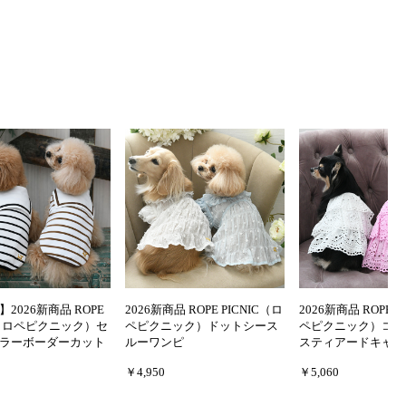
2026新商品 ROPE
2026新商品 ROPE PICNIC（ロ
2026新商品 ROPE P
IC（ロペピクニック）セ
ペピクニック）ドットシース
ペピクニック）コッ
ラーボーダーカット
ルーワンピ
スティアードキャミ
￥4,950
￥5,060