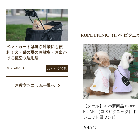
ROPE PICNIC（ロペ ピ
ペットカートは暑さ対策にも便
利！犬・猫の夏のお散歩・お出か
けに役立つ活用法
2026/04/01
おすすめ/特集
お役立ちコラム一覧へ
【クール】2026新商品 ROPE
PICNIC（ロペピクニック）ポ
シェット風ワンピ
￥4,840