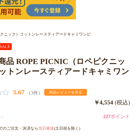
C（ロペピクニック）コットンレースティアードキャミワンピ
SALE
新商品 ROPE PICNIC（ロペピクニッ
ットンレースティアードキャミワン
3.67
（3件）
商品レビューを見る
￥4,554
(税込)
：
227
ポイント
までのご注文・決済なら
当日発送
(土日祝を除く)