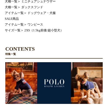
犬種一覧
＞
ミニチュアシュナウザー
犬種一覧
＞
ダックスフンド
アイテム一覧
＞
ドッグウェア・犬服
SALE商品
アイテム一覧
＞
ワンピース
サイズ一覧
＞
2XS（1.5kg前後/超小型犬）
CONTENTS
特集一覧