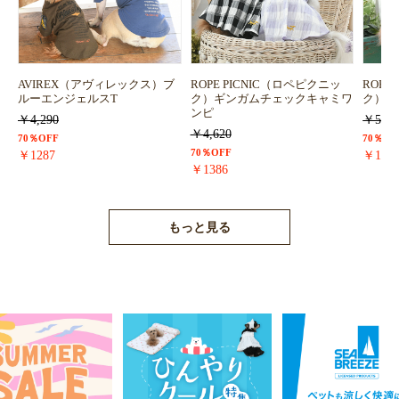
AVIREX（アヴィレックス）ブ
ROPE PICNIC（ロペピクニッ
ROPE
ルーエンジェルスT
ク）ギンガムチェックキャミワ
ク）浴
ンピ
￥4,290
￥5,72
￥4,620
70％OFF
70％OF
70％OFF
￥1287
￥171
￥1386
もっと見る