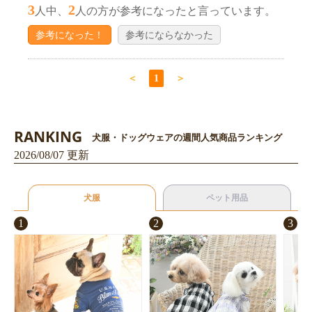
3
2
人中、
人の方が参考になったと言っています。
参考になった！
参考にならなかった
＜
1
＞
RANKING
犬服・ドッグウェアの週間人気商品ランキング
2026/08/07 更新
犬服
ペット用品
1
2
3