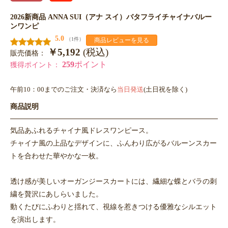
2026新商品 ANNA SUI（アナ スイ）バタフライチャイナバルー
ンワンピ
5.0
（1件）
商品レビューを見る
￥5,192
(税込)
販売価格：
259
ポイント
獲得ポイント：
午前10：00までのご注文・決済なら
当日発送
(土日祝を除く)
商品説明
気品あふれるチャイナ風ドレスワンピース。
チャイナ風の上品なデザインに、ふんわり広がるバルーンスカー
トを合わせた華やかな一枚。
透け感が美しいオーガンジースカートには、繊細な蝶とバラの刺
繍を贅沢にあしらいました。
動くたびにふわりと揺れて、視線を惹きつける優雅なシルエット
を演出します。