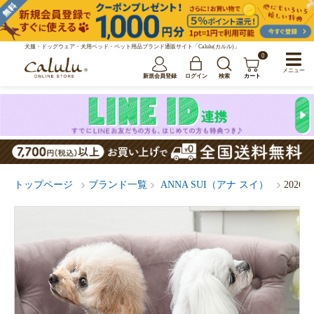
犬服・ドッグウェア・犬用ベッド・ペット用品ブランド通販サイト「Calulu(カルル)」
0
メニュー
新規会員登録
ログイン
検索
カート
トップページ
ブランド一覧
ANNA SUI（アナ スイ）
202