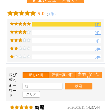
5.0
（
1件
）
1件
0件
0件
0件
0件
参考になった
並び
新しい順
評価の高い順
順
替え
キー
検索
ワー
クリア
ド
綺麗
2026/03/11 14:37:44