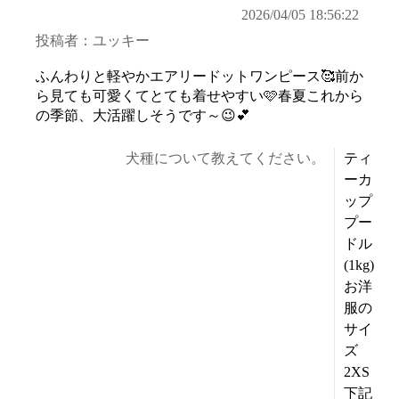
2026/04/05 18:56:22
投稿者：ユッキー
ふんわりと軽やかエアリードットワンピース🥰前か
ら見ても可愛くてとても着せやすい🩷春夏これから
の季節、大活躍しそうです～😉💕
犬種について教えてください。
ティ
ーカ
ップ
プー
ドル
(1kg)
お洋
服の
サイ
ズ
2XS
下記