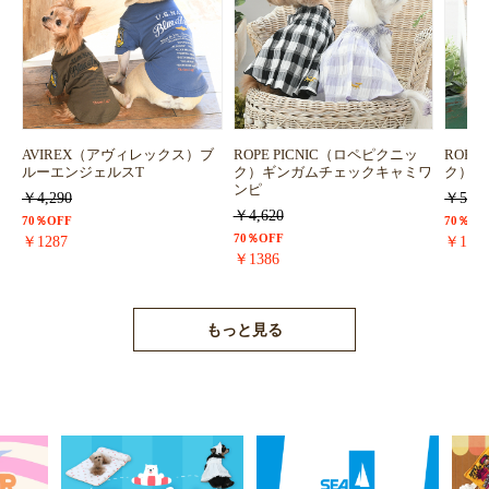
AVIREX（アヴィレックス）ブ
ROPE PICNIC（ロペピクニッ
ROPE
ルーエンジェルスT
ク）ギンガムチェックキャミワ
ク）浴
ンピ
￥4,290
￥5,72
￥4,620
70％OFF
70％OF
70％OFF
￥1287
￥171
￥1386
もっと見る