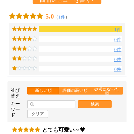
5.0
（
1件
）
1件
0件
0件
0件
0件
参考になった
並び
新しい順
評価の高い順
順
替え
キー
検索
ワー
クリア
ド
とても可愛い～💗