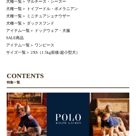
犬種一覧
＞
マルチーズ・シーズー
犬種一覧
＞
トイプードル・ポメラニアン
犬種一覧
＞
ミニチュアシュナウザー
犬種一覧
＞
ダックスフンド
アイテム一覧
＞
ドッグウェア・犬服
SALE商品
アイテム一覧
＞
ワンピース
サイズ一覧
＞
2XS（1.5kg前後/超小型犬）
CONTENTS
特集一覧