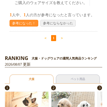
ご購入のウェアサイズを教えてください。
1
1
人中、
人の方が参考になったと言っています。
参考になった！
参考にならなかった
＜
1
＞
RANKING
犬服・ドッグウェアの週間人気商品ランキング
2026/08/07 更新
犬服
ペット用品
1
2
3