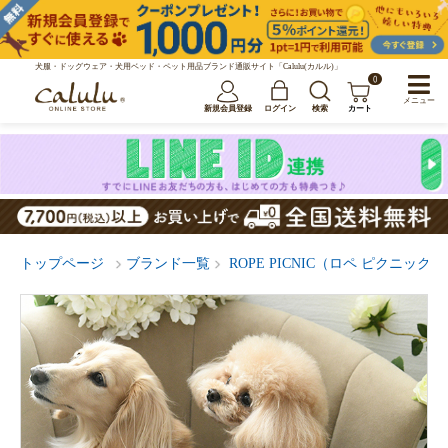
犬服・ドッグウェア・犬用ベッド・ペット用品ブランド通販サイト「Calulu(カルル)」
0
メニュー
新規会員登録
ログイン
検索
カート
トップページ
ブランド一覧
ROPE PICNIC（ロペ ピクニック）