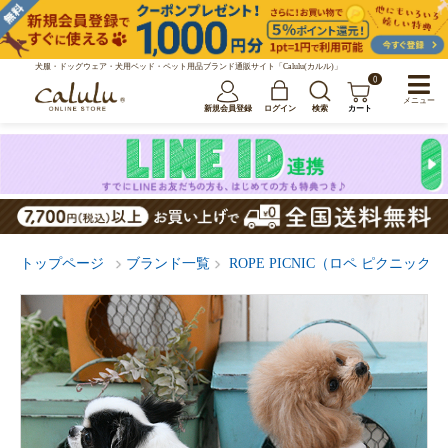
犬服・ドッグウェア・犬用ベッド・ペット用品ブランド通販サイト「Calulu(カルル)」
0
メニュー
新規会員登録
ログイン
検索
カート
トップページ
ブランド一覧
ROPE PICNIC（ロペ ピクニック）