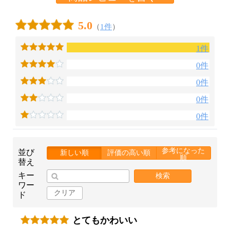
5.0
（
1件
）
1件
0件
0件
0件
0件
参考になった
並び
新しい順
評価の高い順
順
替え
キー
検索
ワー
クリア
ド
とてもかわいい