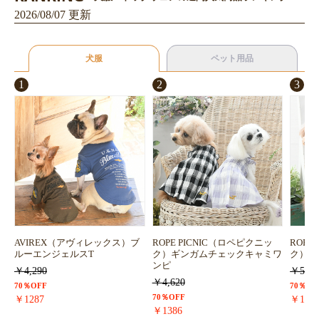
2026/08/07 更新
犬服
ペット用品
1
2
3
AVIREX（アヴィレックス）ブ
ROPE PICNIC（ロペピクニッ
ROPE
ルーエンジェルスT
ク）ギンガムチェックキャミワ
ク）浴
ンピ
￥4,290
￥5,72
￥4,620
70％OFF
70％OF
70％OFF
￥1287
￥171
￥1386