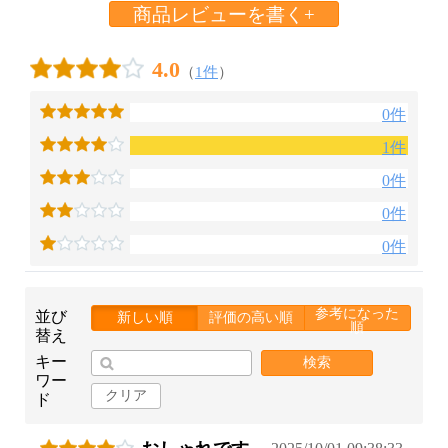
商品レビューを書く+
4.0
（
1件
）
0件
1件
0件
0件
0件
参考になった
並び
新しい順
評価の高い順
順
替え
キー
検索
ワー
クリア
ド