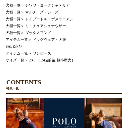
犬種一覧
＞
チワワ・ヨークシャテリア
犬種一覧
＞
マルチーズ・シーズー
犬種一覧
＞
トイプードル・ポメラニアン
犬種一覧
＞
ミニチュアシュナウザー
犬種一覧
＞
ダックスフンド
アイテム一覧
＞
ドッグウェア・犬服
SALE商品
アイテム一覧
＞
ワンピース
サイズ一覧
＞
2XS（1.5kg前後/超小型犬）
CONTENTS
特集一覧