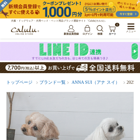
犬服・ドッグウェア・犬用ベッド・ペット用品ブランド通販サイト「Calulu(カルル)」
0
メニュー
新規会員登録
ログイン
検索
カート
トップページ
ブランド一覧
ANNA SUI（アナ スイ）
202