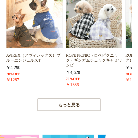
AVIREX（アヴィレックス）ブ
ROPE PICNIC（ロペピクニッ
ROPE
ルーエンジェルスT
ク）ギンガムチェックキャミワ
ク）浴
ンピ
￥4,290
￥5,72
￥4,620
70％OFF
70％OF
70％OFF
￥1287
￥171
￥1386
もっと見る