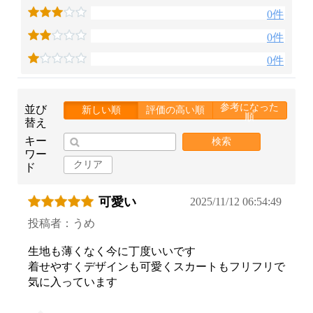
0件
0件
0件
参考になった
並び
新しい順
評価の高い順
順
替え
キー
検索
ワー
クリア
ド
可愛い
2025/11/12 06:54:49
投稿者：うめ
生地も薄くなく今に丁度いいです
着せやすくデザインも可愛くスカートもフリフリで
気に入っています