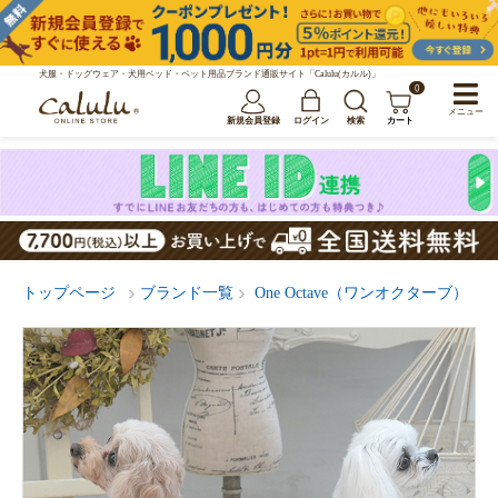
犬服・ドッグウェア・犬用ベッド・ペット用品ブランド通販サイト「Calulu(カルル)」
0
メニュー
新規会員登録
ログイン
検索
カート
トップページ
ブランド一覧
One Octave（ワンオクターブ）