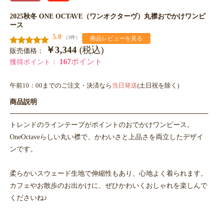
2025秋冬 ONE OCTAVE（ワンオクターヴ）丸襟おでかけワンピ
ース
5.0
（3件）
商品レビューを見る
￥3,344
(税込)
販売価格：
167
ポイント
獲得ポイント：
午前10：00までのご注文・決済なら
当日発送
(土日祝を除く)
商品説明
トレンドのラインテープがポイントのおでかけワンピース。
OneOctaveらしい丸い襟で、かわいさと上品さを両立したデザイ
ンです。
柔らかいスウェード生地で伸縮性もあり、心地よく着られます。
カフェやお散歩のお出かけに、ぜひかわいくおしゃれを楽しんで
くださいね♪