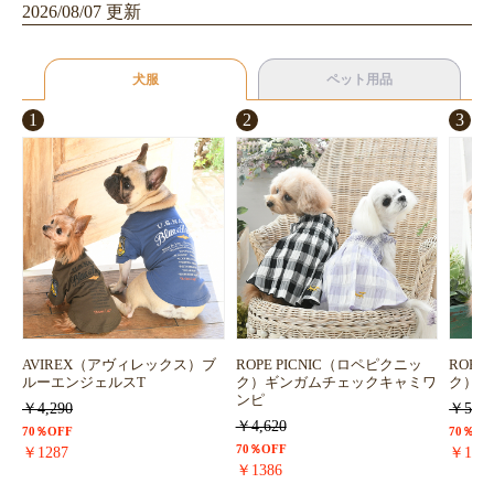
2026/08/07 更新
犬服
ペット用品
1
2
3
AVIREX（アヴィレックス）ブ
ROPE PICNIC（ロペピクニッ
ROPE
ルーエンジェルスT
ク）ギンガムチェックキャミワ
ク）浴
ンピ
￥4,290
￥5,72
￥4,620
70％OFF
70％OF
70％OFF
￥1287
￥171
￥1386