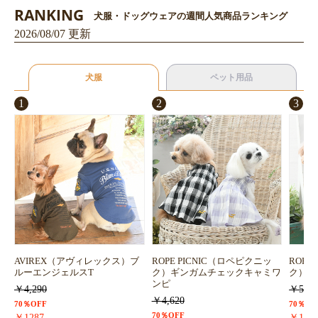
RANKING
犬服・ドッグウェアの週間人気商品ランキング
2026/08/07 更新
犬服
ペット用品
1
2
3
AVIREX（アヴィレックス）ブ
ROPE PICNIC（ロペピクニッ
ROPE
ルーエンジェルスT
ク）ギンガムチェックキャミワ
ク）浴
ンピ
￥4,290
￥5,72
￥4,620
70％OFF
70％OF
70％OFF
￥1287
￥171