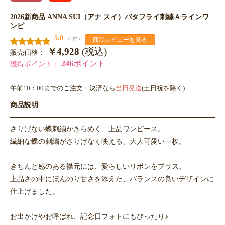
2026新商品 ANNA SUI（アナ スイ）バタフライ刺繍Ａラインワ
ンピ
5.0
（2件）
商品レビューを見る
￥4,928
(税込)
販売価格：
246
ポイント
獲得ポイント：
午前10：00までのご注文・決済なら
当日発送
(土日祝を除く)
商品説明
さりげない蝶刺繍がきらめく、上品ワンピース。
繊細な蝶の刺繍がさりげなく映える、大人可愛い一枚。
きちんと感のある襟元には、愛らしいリボンをプラス。
上品さの中にほんのり甘さを添えた、バランスの良いデザインに
仕上げました。
お出かけやお呼ばれ、記念日フォトにもぴったり♪