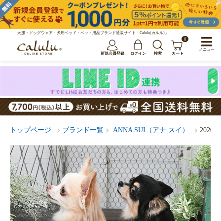
犬服・ドッグウェア・犬用ベッド・ペット用品ブランド通販サイト「Calulu(カルル)」
0
メニュー
新規会員登録
ログイン
検索
カート
トップページ
ブランド一覧
ANNA SUI（アナ スイ）
202