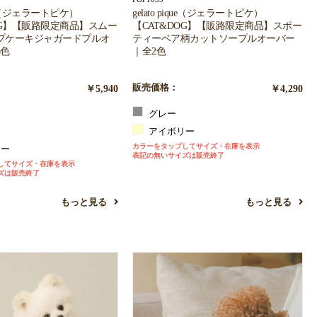
ique（ジェラートピケ）
gelato pique（ジェラートピケ）
OG】【販路限定商品】スムー
【CAT&DOG】【販路限定商品】スポー
プケーキジャガードプルオ
ティーベア柄カットソープルオーバー
3色
｜全2色
￥5,940
販売価格：
￥4,290
グレー
アイボリー
カラーをタップしてサイズ・在庫を表示
リー
表記の無いサイズは販売終了
してサイズ・在庫を表示
ズは販売終了
もっと見る
もっと見る