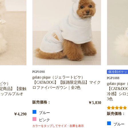
PGP1090
保冷剤ポケッ
gelato pique（ジェラートピケ）
PGP1088
【CAT&DOG】【販路限定商品】マイク
ートピケ）
gelato p
ロファイバーガウン｜全2色
限定商品】【接触
【CAT&D
ワッフルプルオ
冷感】シロク
3色
販売価格：
￥5,830
ブルー
￥4,290
販売価格：
ピンク
ブルー
カラーをタップしてサイズ・在庫を表示