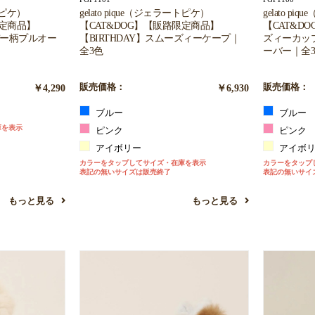
ートピケ）
gelato pique（ジェラートピケ）
gelato p
限定商品】
【CAT&DOG】【販路限定商品】
【CAT&D
スデー柄プルオー
【BIRTHDAY】スムーズィーケープ｜
ズィーカッ
全3色
ーバー｜全
￥4,290
販売価格：
￥6,930
販売価格：
ブルー
ブルー
庫を表示
ピンク
ピンク
アイボリー
アイボ
カラーをタップしてサイズ・在庫を表示
カラーをタップ
表記の無いサイズは販売終了
表記の無いサイ
もっと見る
もっと見る