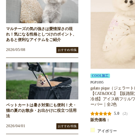
マルチーズの気の強さは愛情深さの現
れ！気になる性格としつけのポイント、
あると便利なアイテムをご紹介
2026/05/08
おすすめ/特集
COOL加工
PGP1095
gelato pique（ジェラ
【CAT&DOG】【販路
冷感】アイス柄フリル
ーバー｜全2色
ペットカートは暑さ対策にも便利！犬・
猫の夏のお散歩・お出かけに役立つ活用
5.0
（2）
法
販売価格：
2026/04/01
おすすめ/特集
アイボリー