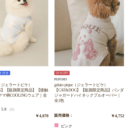
ト付き
20％OFF
PGP1083
ique（ジェラートピケ）
gelato pique（ジェラートピケ）
OG】【販路限定商品】【接触
【CAT&DOG】【販路限定商品】パンダ
マ柄COOLINGウェア｜全
ジャガードハイネックプルオーバー｜
全2色
5.0
（1）
￥4,070
販売価格：
￥4,752
ピンク