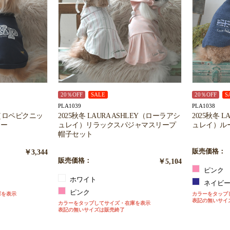
20％OFF
SALE
20％OFF
S
PLA1039
PLA1038
NIC（ロペピクニッ
2025秋冬 LAURA ASHLEY（ローラアシ
2025秋冬 
ナー
ュレイ）リラックスパジャマスリープ
ュレイ）ル
帽子セット
￥3,344
販売価格：
販売価格：
￥5,104
ピンク
ホワイト
ネイビ
ピンク
庫を表示
カラーをタップ
表記の無いサイ
カラーをタップしてサイズ・在庫を表示
表記の無いサイズは販売終了