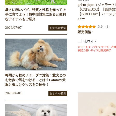
gelato pique（ジェラ
【CAT&DOG】【販路
暑さに弱いパグ、特質と性格を知って上
【BIRTHDAY】バー
手に育てよう！熱中症対策にあると便利
バー
なアイテムもご紹介
5.0
（1）
2026/07/07
おすすめ/特集
販売価格：
ホワイト
カラーをタップしてサイズ・在
表記の無いサイズは販売終了
梅雨から秋のノミ・ダニ対策：愛犬との
お散歩で気をつけることは？Caluluの犬
服と虫よけグッズをご紹介！
2026/06/01
おすすめ/特集