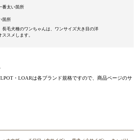
一番太い箇所
い箇所
、長毛犬種のワンちゃんは、ワンサイズ大き目の洋
オススメします。
。
gra・HOWLPOT・LOARは各ブランド規格ですので、商品ページのサ