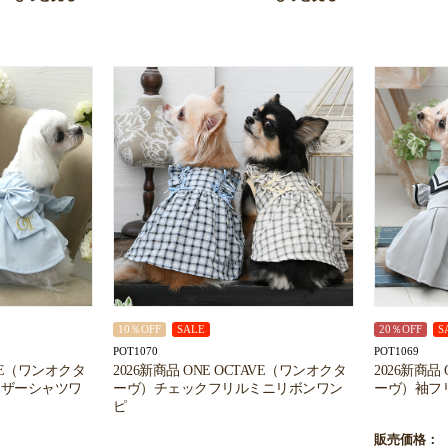
お買い物を続ける
カートへ進む
10％OFF
SALE
20％OFF
S
POT1070
POT1069
AVE（ワンオクタ
2026新商品 ONE OCTAVE（ワンオクタ
2026新商品
ャザーシャツワ
ーヴ）チェックフリルミニリボンワン
ーヴ）袖フ
ピ
販売価格：