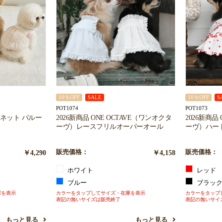
10％OFF
SALE
10％OFF
S
POT1074
POT1073
ベネット バルー
2026新商品 ONE OCTAVE（ワンオクタ
2026新商品
ーヴ）レースフリルオーバーオール
ーヴ）ハー
￥4,290
販売価格：
￥4,158
販売価格：
ホワイト
レッド
ブルー
ブラッ
庫を表示
カラーをタップしてサイズ・在庫を表示
カラーをタップ
表記の無いサイズは販売終了
表記の無いサイ
もっと見る
もっと見る