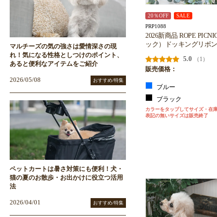
20％OFF
SALE
PRP1088
2026新商品 ROPE PI
ック）ドッキングリボ
マルチーズの気の強さは愛情深さの現
れ！気になる性格としつけのポイント、
5.0
（1）
あると便利なアイテムをご紹介
販売価格：
2026/05/08
おすすめ/特集
ブルー
ブラック
カラーをタップしてサイズ・在
表記の無いサイズは販売終了
ペットカートは暑さ対策にも便利！犬・
猫の夏のお散歩・お出かけに役立つ活用
法
2026/04/01
おすすめ/特集