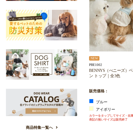
NEW
PBE1002
BENNYS（べニーズ）
ン トップ｜全3色
販売価格：
ブルー
アイボリー
カラーをタップしてサイズ・在
表記の無いサイズは販売終了
商品特集一覧へ