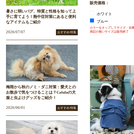
販売価格：
暑さに弱いパグ、特質と性格を知って上
ホワイト
手に育てよう！熱中症対策にあると便利
ブルー
なアイテムもご紹介
カラーをタップしてサイズ・在
表記の無いサイズは販売終了
2026/07/07
おすすめ/特集
梅雨から秋のノミ・ダニ対策：愛犬との
お散歩で気をつけることは？Caluluの犬
服と虫よけグッズをご紹介！
2026/06/01
おすすめ/特集