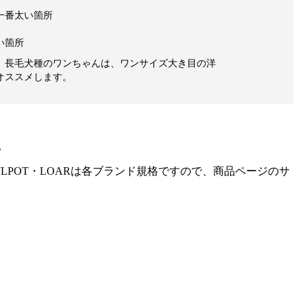
一番太い箇所
い箇所
、長毛犬種のワンちゃんは、ワンサイズ大き目の洋
オススメします。
。
gra・HOWLPOT・LOARは各ブランド規格ですので、商品ページのサ