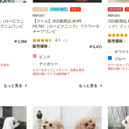
10％OFF
COOL加工
SALE
20％OFF
S
PRP1087
PRP1085
CNIC（ロペピクニ
【クール】2026新商品 ROPE
2026新商品
ンデニムワンピ
PICNIC（ロペピクニック）フラワーモ
ック）ドッ
チーフワンピ
4.5
（2）
￥3,960
販売価格：
販売価格：
￥4,455
ホワイ
ピンク
ブルー
アイボリー
庫を表示
カラーをタップ
表記の無いサイ
カラーをタップしてサイズ・在庫を表示
表記の無いサイズは販売終了
もっと見る
もっと見る