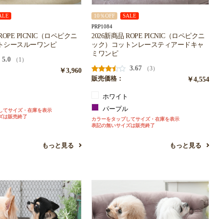
ALE
10％OFF
SALE
PRP1084
 ROPE PICNIC（ロペピクニ
2026新商品 ROPE PICNIC（ロペピクニ
トシースルーワンピ
ック）コットンレースティアードキャ
ミワンピ
5.0
（1）
3.67
（3）
￥3,960
販売価格：
￥4,554
ト
ホワイト
パープル
してサイズ・在庫を表示
ズは販売終了
カラーをタップしてサイズ・在庫を表示
表記の無いサイズは販売終了
もっと見る
もっと見る