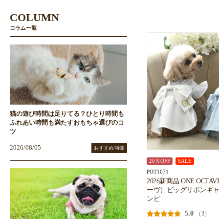
COLUMN
コラム一覧
猫の遊び時間は足りてる？ひとり時間も
ふれあい時間も満たすおもちゃ選びのコ
ツ
2026/08/05
おすすめ/特集
20％OFF
SALE
POT1071
2026新商品 ONE OCT
ーヴ）ビッグリボンギ
ンピ
5.0
（3）