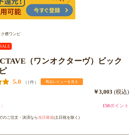
ビック襟ワンピ
SALE
 OCTAVE（ワンオクターヴ）ビック
ピ
5.0
（1件）
商品レビューを見る
￥3,003
(税込)
：
150
ポイント
までのご注文・決済なら
当日発送
(土日祝を除く)