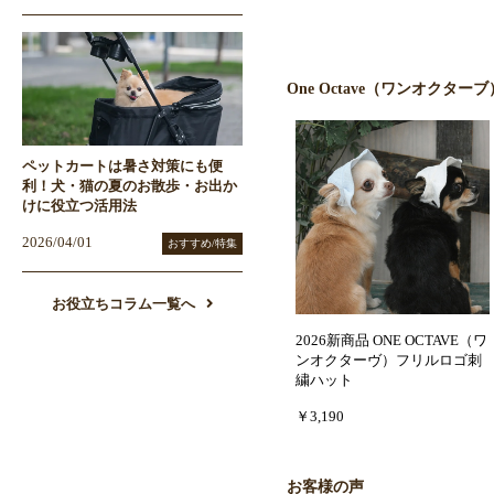
One Octave（ワンオクタ
ペットカートは暑さ対策にも便
利！犬・猫の夏のお散歩・お出か
けに役立つ活用法
2026/04/01
おすすめ/特集
お役立ちコラム一覧へ
2026新商品 ONE OCTAVE（ワ
ンオクターヴ）フリルロゴ刺
繍ハット
￥3,190
お客様の声