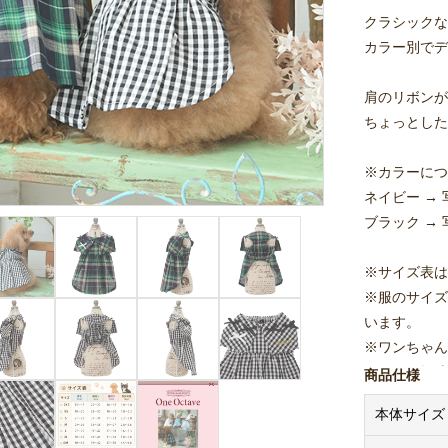
クラシックな
カラー別でデ
肩のリボンが
ちょっとした
※カラーにつ
ネイビー →
ブラック →
※サイズ表は
※服のサイズ
います。
※ワンちゃん
て頂き、採寸
商品仕様
ください。
本体サイズ
※着用写真は