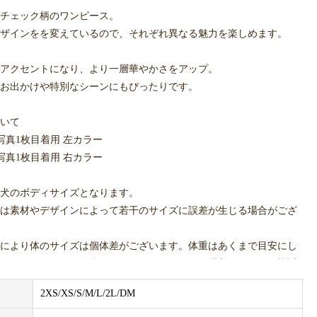
チェック柄のワンピース。
ザインをを変えているので、それぞれ異なる魅力を楽しめます。
アクセントになり、より一層華やかさをアップ。
お出かけや特別なシーンにもぴったりです。
いて
 写真1枚目着用 左カラー
 写真1枚目着用 右カラー
犬のボディサイズとなります。
は素材やデザインによって若干のサイズに誤差が生じる場合がござ
により体のサイズは個体差がございます。体重はあくまで目安にし
頂いたワンちゃん自体のボディサイズを元に、購入サイズをご検討
2XS/XS/S/M/L/2L/DM
実際の色合いと異なる場合がございます。