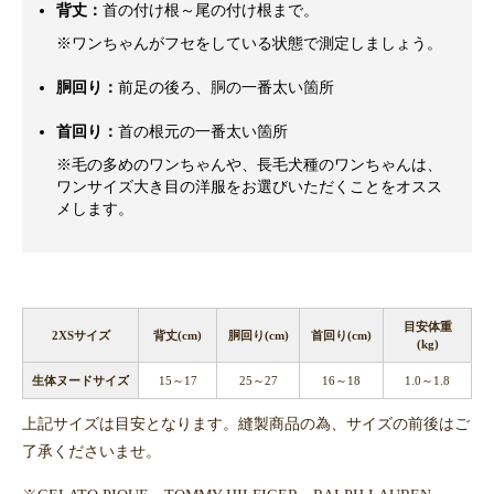
背丈：
首の付け根～尾の付け根まで。
※ワンちゃんがフセをしている状態で測定しましょう。
胴回り：
前足の後ろ、胴の一番太い箇所
首回り：
首の根元の一番太い箇所
※毛の多めのワンちゃんや、長毛犬種のワンちゃんは、
ワンサイズ大き目の洋服をお選びいただくことをオスス
メします。
目安体重
2XSサイズ
背丈(cm)
胴回り(cm)
首回り(cm)
(kg)
生体ヌードサイズ
15～17
25～27
16～18
1.0～1.8
上記サイズは目安となります。縫製商品の為、サイズの前後はご
了承くださいませ。