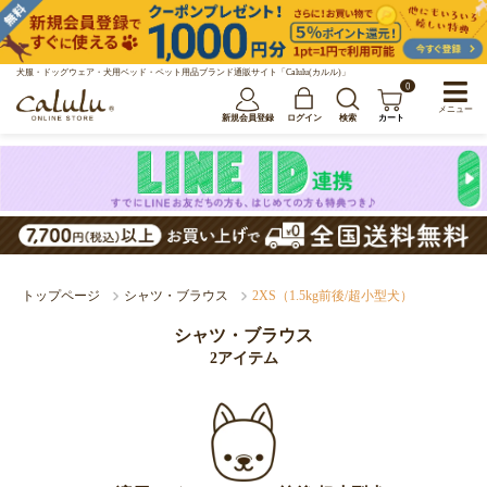
犬服・ドッグウェア・犬用ベッド・ペット用品ブランド通販サイト「Calulu(カルル)」
0
メニュー
新規会員登録
ログイン
検索
カート
トップページ
シャツ・ブラウス
2XS（1.5kg前後/超小型犬）
シャツ・ブラウス
2アイテム