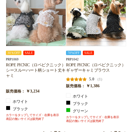
30％OFF
SALE
70%OFF
SALE
PRP1069
PRP1042
ROPE PICNIC（ロペピクニック）
ROPE PICNIC（ロペピクニック）
シースルーハート柄ショート丈キ
ギャザーキャミブラウス
ャミ
5.0
（1）
￥1,386
販売価格：
￥3,234
販売価格：
ホワイト
ホワイト
ブラック
ブラック
グリーン
カラーをタップしてサイズ・在庫を表示
カラーをタップしてサイズ・在庫を表示
表記の無いサイズは販売終了
表記の無いサイズは販売終了