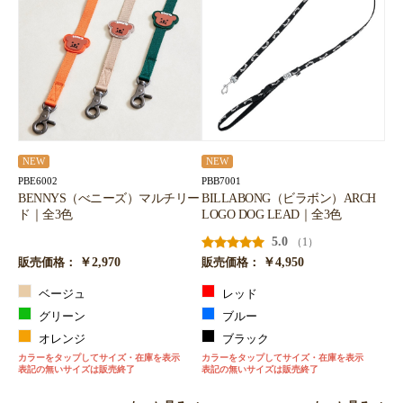
NEW
NEW
PBE6002
PBB7001
BENNYS（べニーズ）マルチリー
BILLABONG（ビラボン）ARCH
ド｜全3色
LOGO DOG LEAD｜全3色
5.0
（1）
￥2,970
￥4,950
販売価格：
販売価格：
ベージュ
レッド
グリーン
ブルー
オレンジ
ブラック
カラーをタップしてサイズ・在庫を表示
カラーをタップしてサイズ・在庫を表示
表記の無いサイズは販売終了
表記の無いサイズは販売終了