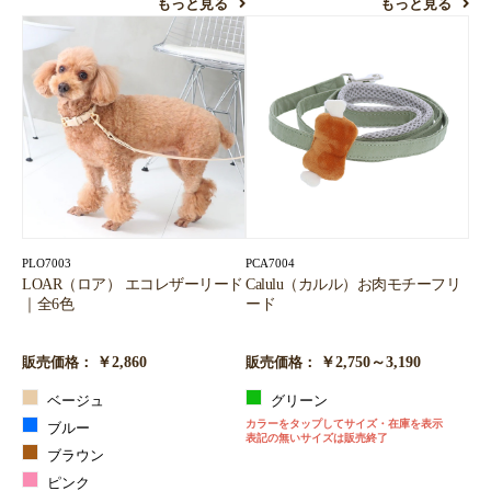
もっと見る
もっと見る
PLO7003
PCA7004
LOAR（ロア） エコレザーリード
Calulu（カルル）お肉モチーフリ
｜全6色
ード
￥2,860
￥2,750～3,190
販売価格：
販売価格：
ベージュ
グリーン
カラーをタップしてサイズ・在庫を表示
ブルー
表記の無いサイズは販売終了
ブラウン
ピンク