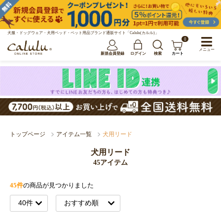
犬服・ドッグウェア・犬用ベッド・ペット用品ブランド通販サイト「Calulu(カルル)」
0
メニュー
新規会員登録
ログイン
検索
カート
トップページ
アイテム一覧
犬用リード
犬用リード
45アイテム
45件
の商品が見つかりました