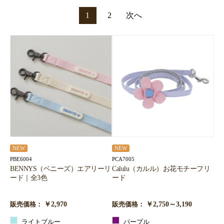
1
2
次へ
NEW
NEW
PBE6004
PCA7005
BENNYS（ベニーズ）エアリーリ
Calulu（カルル）お花モチーフリ
ード｜全3色
ード
￥2,970
￥2,750～3,190
販売価格：
販売価格：
ライトブルー
パープル