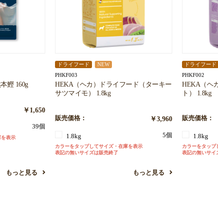
ドライフード
NEW
ドライフード
PHKF003
PHKF002
本鰹 160g
HEKA（ヘカ）ドライフード（ターキー
HEKA（
サツマイモ） 1.8kg
ト） 1.8kg
￥1,650
販売価格：
￥3,960
販売価格：
39個
5個
1.8kg
1.8kg
庫を表示
カラーをタップしてサイズ・在庫を表示
カラーをタップ
表記の無いサイズは販売終了
表記の無いサイ
もっと見る
もっと見る