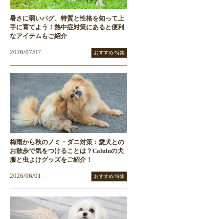
暑さに弱いパグ、特質と性格を知って上
手に育てよう！熱中症対策にあると便利
なアイテムもご紹介
2026/07/07
おすすめ/特集
梅雨から秋のノミ・ダニ対策：愛犬との
お散歩で気をつけることは？Caluluの犬
服と虫よけグッズをご紹介！
2026/06/01
おすすめ/特集