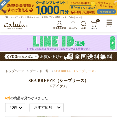
犬服・ドッグウェア・犬用ベッド・ペット用品ブランド通販サイト「Calulu(カルル)」
0
メニュー
新規会員登録
ログイン
検索
カート
トップページ
ブランド一覧
SEA BREEZE（シーブリーズ）
SEA BREEZE（シーブリーズ）
6アイテム
6件
の商品が見つかりました