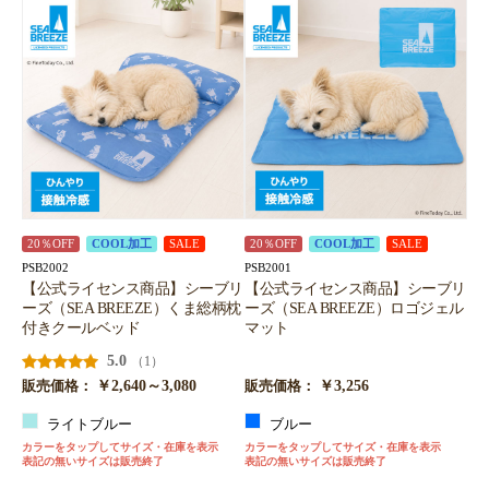
20％OFF
COOL加工
SALE
20％OFF
COOL加工
SALE
PSB2002
PSB2001
【公式ライセンス商品】シーブリ
【公式ライセンス商品】シーブリ
ーズ（SEA BREEZE）くま総柄枕
ーズ（SEA BREEZE）ロゴジェル
付きクールベッド
マット
5.0
（1）
￥2,640～3,080
￥3,256
販売価格：
販売価格：
ライトブルー
ブルー
カラーをタップしてサイズ・在庫を表示
カラーをタップしてサイズ・在庫を表示
表記の無いサイズは販売終了
表記の無いサイズは販売終了