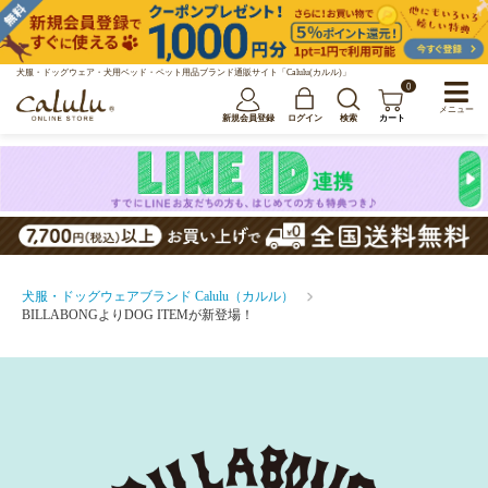
犬服・ドッグウェア・犬用ベッド・ペット用品ブランド通販サイト「Calulu(カルル)」
0
メニュー
新規会員登録
ログイン
検索
カート
犬服・ドッグウェアブランド Calulu（カルル）
BILLABONGよりDOG ITEMが新登場！