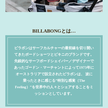
BILLABONGとは…
ビラボンはサーフカルチャーの最前線を切り開い
てきたボードショーツとビキニのブランドです。
先鋭的なサーフボードシェイパー／デザイナーで
あったゴードン・マーチャントによって1973年に
オーストラリアで設立されたビラボンは、 波に
乗ったときに感じる”特別な感覚（The
Feeling）”を世界中の人々とシェアすることをミ
ッションとしています。