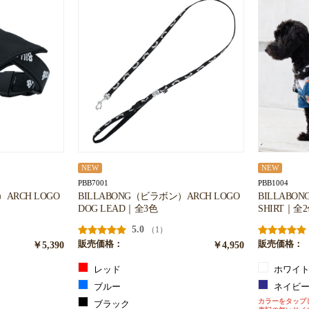
NEW
NEW
PBB7001
PBB1004
ARCH LOGO
BILLABONG（ビラボン）ARCH LOGO
BILLABO
DOG LEAD｜全3色
SHIRT｜全
5.0
（1）
￥5,390
販売価格：
￥4,950
販売価格：
レッド
ホワイ
ブルー
ネイビ
カラーをタップ
ブラック