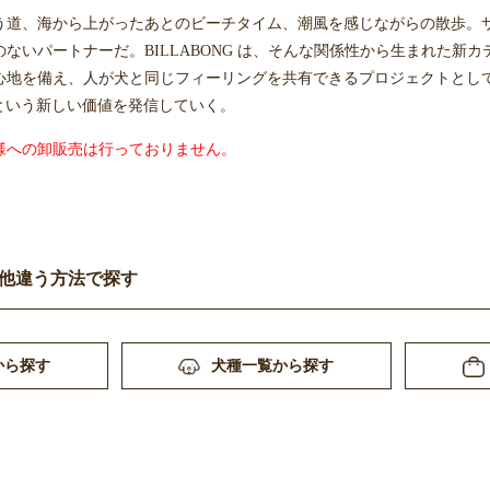
う道、海から上がったあとのビーチタイム、潮⾵を感じながらの散歩。
ないパートナーだ。BILLABONG は、そんな関係性から⽣まれた新カ
備え、人が犬と同じフィーリングを共有できるプロジェクトとして展開。 “Know Th
tyle という新しい価値を発信していく。
様への卸販売は行っておりません。
他違う方法で探す
から探す
犬種一覧から探す