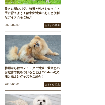
暑さに弱いパグ、特質と性格を知って上
手に育てよう！熱中症対策にあると便利
なアイテムもご紹介
2026/07/07
おすすめ/特集
梅雨から秋のノミ・ダニ対策：愛犬との
お散歩で気をつけることは？Caluluの犬
服と虫よけグッズをご紹介！
2026/06/01
おすすめ/特集