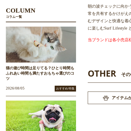
朝の波チェックに向か
COLUMN
常を共有するかけがえの
コラム一覧
むデザインと快適な着心地を
に楽しむSurf Lifes
当ブランドは各小売店
猫の遊び時間は足りてる？ひとり時間も
OTHER
ふれあい時間も満たすおもちゃ選びのコ
その
ツ
2026/08/05
おすすめ/特集
アイテム