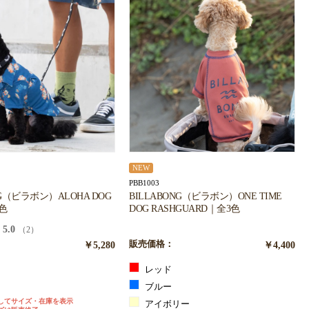
NEW
PBB1003
NG（ビラボン）ALOHA DOG
BILLABONG（ビラボン）ONE TIME
2色
DOG RASHGUARD｜全3色
5.0
（2）
￥5,280
販売価格：
￥4,400
ト
レッド
ー
ブルー
してサイズ・在庫を表示
アイボリー