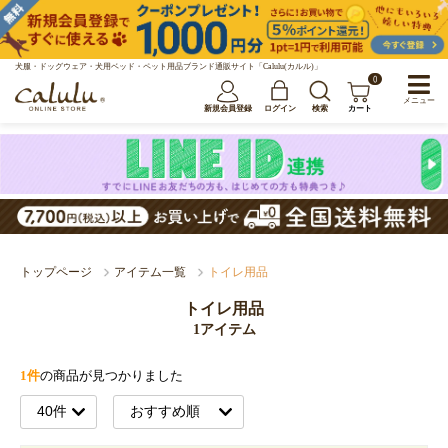
犬服・ドッグウェア・犬用ベッド・ペット用品ブランド通販サイト「Calulu(カルル)」
0
メニュー
新規会員登録
ログイン
検索
カート
トップページ
アイテム一覧
トイレ用品
トイレ用品
1アイテム
1件
の商品が見つかりました