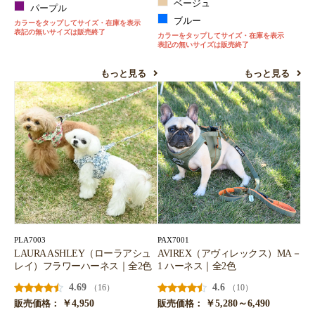
ベージュ
パープル
ブルー
カラーをタップしてサイズ・在庫を表示
お買い物を続ける
カートへ進む
表記の無いサイズは販売終了
カラーをタップしてサイズ・在庫を表示
表記の無いサイズは販売終了
もっと見る
もっと見る
PLA7003
PAX7001
LAURA ASHLEY（ローラアシュ
AVIREX（アヴィレックス）MA－
レイ）フラワーハーネス｜全2色
1 ハーネス｜全2色
4.69
4.6
（16）
（10）
￥4,950
￥5,280～6,490
販売価格：
販売価格：