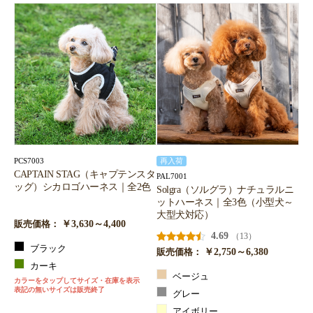
PCS7003
再入荷
CAPTAIN STAG（キャプテンスタ
PAL7001
ッグ）シカロゴハーネス｜全2色
Solgra（ソルグラ）ナチュラルニ
ットハーネス｜全3色（小型犬～
大型犬対応）
￥3,630～4,400
販売価格：
4.69
（13）
ブラック
￥2,750～6,380
販売価格：
カーキ
ベージュ
カラーをタップしてサイズ・在庫を表示
表記の無いサイズは販売終了
グレー
アイボリー