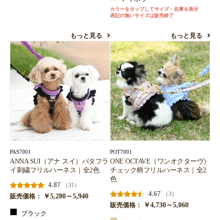
カラーをタップしてサイズ・在庫を表示
表記の無いサイズは販売終了
もっと見る
もっと見る
PAS7001
POT7001
ANNA SUI（アナ スイ）バタフラ
ONE OCTAVE（ワンオクターヴ）
イ刺繍フリルハーネス｜全2色
チェック柄フリルハーネス｜全2
色
4.87
（31）
4.67
（3）
￥5,280～5,940
販売価格：
￥4,730～5,060
販売価格：
ブラック