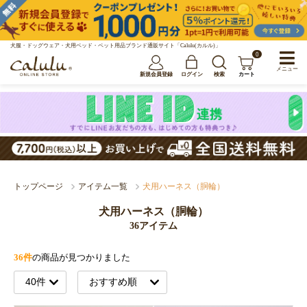
犬服・ドッグウェア・犬用ベッド・ペット用品ブランド通販サイト「Calulu(カルル)」
0
メニュー
新規会員登録
ログイン
検索
カート
トップページ
アイテム一覧
犬用ハーネス（胴輪）
犬用ハーネス（胴輪）
36アイテム
36件
の商品が見つかりました