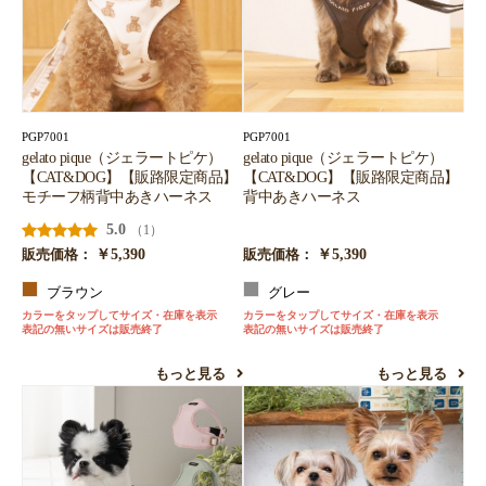
PGP7001
PGP7001
gelato pique（ジェラートピケ）
gelato pique（ジェラートピケ）
【CAT&DOG】【販路限定商品】
【CAT&DOG】【販路限定商品】
モチーフ柄背中あきハーネス
背中あきハーネス
5.0
（1）
￥5,390
￥5,390
販売価格：
販売価格：
ブラウン
グレー
カラーをタップしてサイズ・在庫を表示
カラーをタップしてサイズ・在庫を表示
表記の無いサイズは販売終了
表記の無いサイズは販売終了
もっと見る
もっと見る