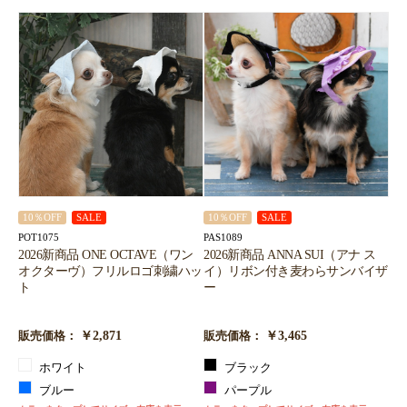
10％OFF
SALE
10％OFF
SALE
POT1075
PAS1089
2026新商品 ONE OCTAVE（ワン
2026新商品 ANNA SUI（アナ ス
オクターヴ）フリルロゴ刺繍ハッ
イ）リボン付き麦わらサンバイザ
ト
ー
￥2,871
￥3,465
販売価格：
販売価格：
ホワイト
ブラック
ブルー
パープル