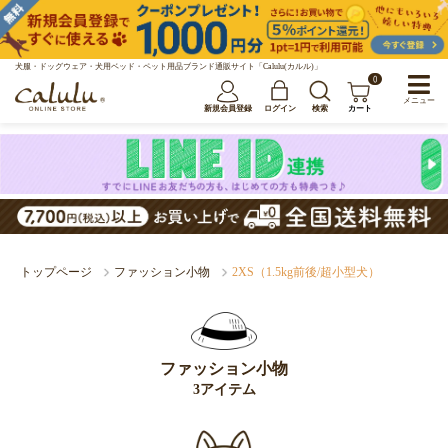
犬服・ドッグウェア・犬用ベッド・ペット用品ブランド通販サイト「Calulu(カルル)」
0
メニュー
新規会員登録
ログイン
検索
カート
トップページ
ファッション小物
2XS（1.5kg前後/超小型犬）
ファッション小物
3アイテム