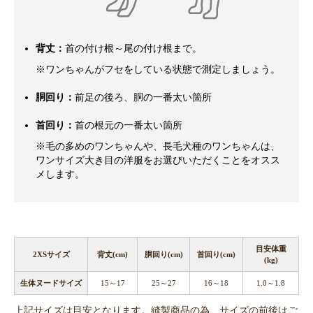
背丈：
首の付け根～尾の付け根まで。
※ワンちゃんがフセをしている状態で測定しましょう。
胴回り：
前足の後ろ、胴の一番太い箇所
首回り：
首の根元の一番太い箇所
※毛の多めのワンちゃんや、長毛犬種のワンちゃんは、
ワンサイズ大き目の洋服をお選びいただくことをオスス
メします。
目安体重
2XSサイズ
背丈(cm)
胴回り(cm)
首回り(cm)
(kg)
生体ヌードサイズ
15～17
25～27
16～18
1.0～1.8
上記サイズは目安となります。縫製商品の為、サイズの前後はご