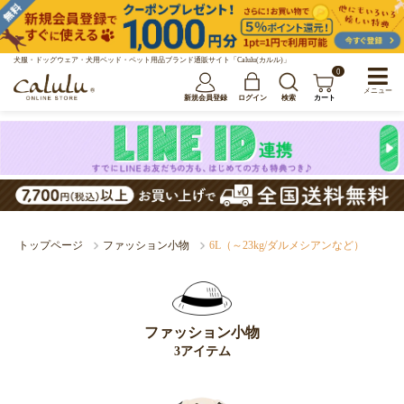
犬服・ドッグウェア・犬用ベッド・ペット用品ブランド通販サイト「Calulu(カルル)」
0
メニュー
新規会員登録
ログイン
検索
カート
トップページ
ファッション小物
6L（～23kg/ダルメシアンなど）
ファッション小物
3アイテム