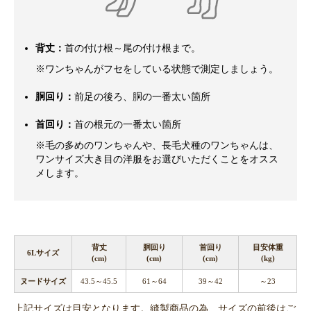
背丈：
首の付け根～尾の付け根まで。
※ワンちゃんがフセをしている状態で測定しましょう。
胴回り：
前足の後ろ、胴の一番太い箇所
首回り：
首の根元の一番太い箇所
※毛の多めのワンちゃんや、長毛犬種のワンちゃんは、
ワンサイズ大き目の洋服をお選びいただくことをオスス
メします。
背丈
胴回り
首回り
目安体重
6Lサイズ
(cm)
(cm)
(cm)
(kg)
ヌードサイズ
43.5～45.5
61～64
39～42
～23
上記サイズは目安となります。縫製商品の為、サイズの前後はご