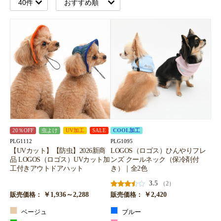
20％OFF
虫よけ
UV加工
SALE
COOL加工
PLG1112
PLG1095
【UVカット】【防虫】2026新商
LOGOS（ロゴス）ひんやりフレ
品 LOGOS（ロゴス）UVカット加
ンズ クールネック（保冷剤付
工付きアウトドアハット
き）｜全2色
3.5
（2）
￥1,936～2,288
￥2,420
販売価格：
販売価格：
ベージュ
ブルー