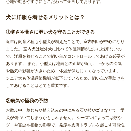
心地や動きやすさにもこだわって企画しております。
犬に洋服を着せるメリットとは？
①寒さや暑さに弱い犬を守ることができる
近年は飼育犬種も小型犬が増えたことで、室内飼いが中心になり
ました。 室内犬は屋外犬に比べて体温調節が上手に出来ないの
で、洋服を着せることで飼い主がコントロールしてあげる必要が
あります。 また、小型犬は地面との距離が近く、下からの冷気
や熱気の影響が大きいため、体温が保ちにくくなっています。
シニア犬も体温調節機能が低下しているため、飼い主が手助けを
してあげることはとても重要です。
②病気や怪我の予防
お散歩中、草むらや植え込みの中にある石や枝やゴミなどで、愛
犬が傷ついてしまうかもしれません。 シーズンによっては蚊や
ダニや害虫や植物の影響で、発疹や皮膚トラブルを起こす可能性