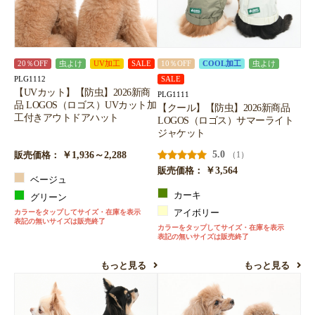
20％OFF
虫よけ
UV加工
SALE
10％OFF
COOL加工
虫よけ
PLG1112
SALE
【UVカット】【防虫】2026新商
PLG1111
品 LOGOS（ロゴス）UVカット加
【クール】【防虫】2026新商品
工付きアウトドアハット
LOGOS（ロゴス）サマーライト
ジャケット
￥1,936～2,288
5.0
（1）
販売価格：
￥3,564
販売価格：
ベージュ
カーキ
グリーン
カラーをタップしてサイズ・在庫を表示
アイボリー
表記の無いサイズは販売終了
カラーをタップしてサイズ・在庫を表示
表記の無いサイズは販売終了
もっと見る
もっと見る