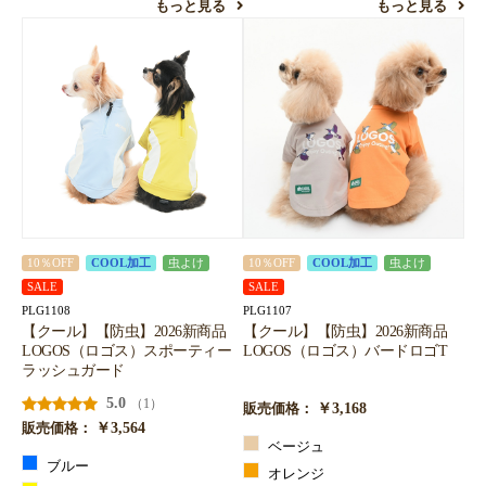
もっと見る
もっと見る
10％OFF
COOL加工
虫よけ
10％OFF
COOL加工
虫よけ
SALE
SALE
PLG1108
PLG1107
【クール】【防虫】2026新商品
【クール】【防虫】2026新商品
LOGOS（ロゴス）スポーティー
LOGOS（ロゴス）バードロゴT
ラッシュガード
5.0
（1）
￥3,168
販売価格：
￥3,564
販売価格：
ベージュ
ブルー
オレンジ