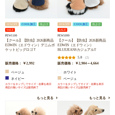
10％OFF
COOL加工
虫よけ
10％OFF
COOL加工
虫よけ
SALE
SALE
PEW1100
PEW1099
【クール】【防虫】2026新商品
【クール】【防虫】2026新商品
EDWIN（エドウィン）デニムポ
EDWIN（エドウィン）
ケットビッグロゴＴ
BLUEJEANSカジュアルT
5.0
（2）
￥2,992
￥2,904～4,664
販売価格：
販売価格：
ベージュ
ホワイト
ネイビー
ベージュ
カラーをタップしてサイズ・在庫を表示
カラーをタップしてサイズ・在庫を表示
表記の無いサイズは販売終了
表記の無いサイズは販売終了
もっと見る
もっと見る