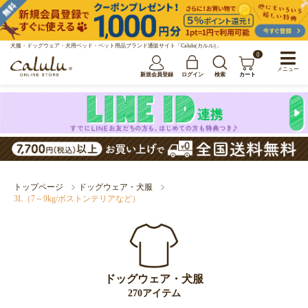
犬服・ドッグウェア・犬用ベッド・ペット用品ブランド通販サイト「Calulu(カルル)」
0
メニュー
新規会員登録
ログイン
検索
カート
トップページ
ドッグウェア・犬服
3L（7～9kg/ボストンテリアなど）
ドッグウェア・犬服
270アイテム