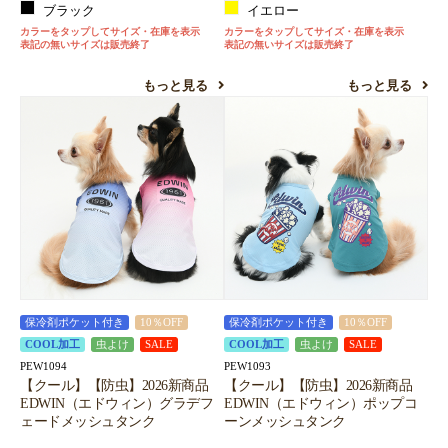
ブラック
イエロー
カラーをタップしてサイズ・在庫を表示
カラーをタップしてサイズ・在庫を表示
表記の無いサイズは販売終了
表記の無いサイズは販売終了
もっと見る
もっと見る
保冷剤ポケット付き
10％OFF
保冷剤ポケット付き
10％OFF
COOL加工
虫よけ
SALE
COOL加工
虫よけ
SALE
PEW1094
PEW1093
【クール】【防虫】2026新商品
【クール】【防虫】2026新商品
EDWIN（エドウィン）グラデフ
EDWIN（エドウィン）ポップコ
ェードメッシュタンク
ーンメッシュタンク