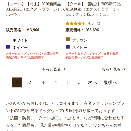
【クール】【防虫】2026新商品
【クール】【防虫】2026新商品
XLARGE（エクストララージ）ス
XLARGE（エクストララージ）
ポーツT
OGラグラン風メッシュT
4.5
（2）
￥3,960
￥3,696
販売価格：
販売価格：
ホワイト
ブラウン
ネイビー
ネイビー
カラーをタップしてサイズ・在庫を表示
カラーをタップしてサイズ・在庫を表示
表記の無いサイズは販売終了
表記の無いサイズは販売終了
もっと見る
もっと見る
1
2
3
4
5
...
次へ
最後へ
かわいいからおしゃれ、カッコイイまで、有名ファッションブラ
ンドの特徴が光るドッグウェア(犬服)を取り扱っております。
「抗菌・防臭」「クール加工」「虫よけ」など時期に合わせた工
夫をした商品も。 見た目や機能性だけでなく、ワンちゃんの着