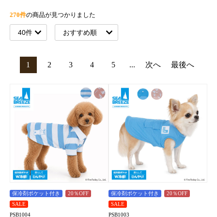
270件
の商品が見つかりました
1
2
3
4
5
...
次へ
最後へ
保冷剤ポケット付き
20％OFF
保冷剤ポケット付き
20％OFF
SALE
SALE
PSB1004
PSB1003