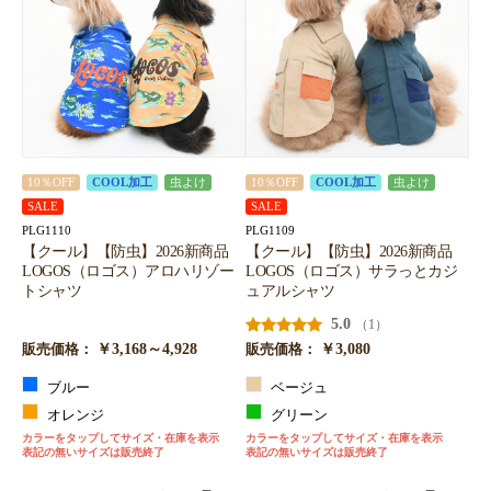
お買い物を続ける
カートへ進む
10％OFF
COOL加工
虫よけ
10％OFF
COOL加工
虫よけ
SALE
SALE
PLG1110
PLG1109
【クール】【防虫】2026新商品
【クール】【防虫】2026新商品
LOGOS（ロゴス）アロハリゾー
LOGOS（ロゴス）サラっとカジ
トシャツ
ュアルシャツ
5.0
（1）
￥3,168～4,928
￥3,080
販売価格：
販売価格：
ブルー
ベージュ
オレンジ
グリーン
カラーをタップしてサイズ・在庫を表示
カラーをタップしてサイズ・在庫を表示
表記の無いサイズは販売終了
表記の無いサイズは販売終了