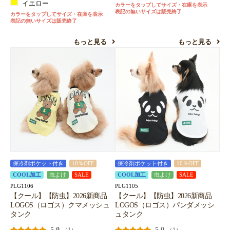
イエロー
カラーをタップしてサイズ・在庫を表示
表記の無いサイズは販売終了
カラーをタップしてサイズ・在庫を表示
表記の無いサイズは販売終了
もっと見る
もっと見る
保冷剤ポケット付き
10％OFF
保冷剤ポケット付き
10％OFF
COOL加工
虫よけ
SALE
COOL加工
虫よけ
SALE
PLG1106
PLG1105
【クール】【防虫】2026新商品
【クール】【防虫】2026新商品
LOGOS（ロゴス）クマメッシュ
LOGOS（ロゴス）パンダメッシ
タンク
ュタンク
5.0
5.0
（1）
（1）