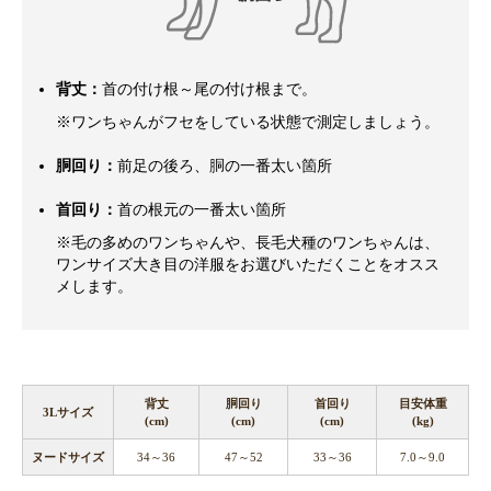
背丈：
首の付け根～尾の付け根まで。
※ワンちゃんがフセをしている状態で測定しましょう。
胴回り：
前足の後ろ、胴の一番太い箇所
首回り：
首の根元の一番太い箇所
※毛の多めのワンちゃんや、長毛犬種のワンちゃんは、
ワンサイズ大き目の洋服をお選びいただくことをオスス
メします。
背丈
胴回り
首回り
目安体重
3Lサイズ
(cm)
(cm)
(cm)
(kg)
ヌードサイズ
34～36
47～52
33～36
7.0～9.0