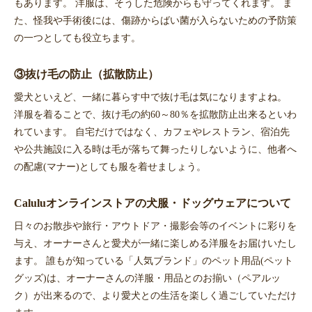
もあります。 洋服は、そうした危険からも守ってくれます。 ま
た、怪我や手術後には、傷跡からばい菌が入らないための予防策
の一つとしても役立ちます。
③抜け毛の防止（拡散防止）
愛犬といえど、一緒に暮らす中で抜け毛は気になりますよね。
洋服を着ることで、抜け毛の約60～80％を拡散防止出来るといわ
れています。 自宅だけではなく、カフェやレストラン、宿泊先
や公共施設に入る時は毛が落ちて舞ったりしないように、他者へ
の配慮(マナー)としても服を着せましょう。
Caluluオンラインストアの犬服・ドッグウェアについて
日々のお散歩や旅行・アウトドア・撮影会等のイベントに彩りを
与え、オーナーさんと愛犬が一緒に楽しめる洋服をお届けいたし
ます。 誰もが知っている「人気ブランド」のペット用品(ペット
グッズ)は、オーナーさんの洋服・用品とのお揃い（ペアルッ
ク）が出来るので、より愛犬との生活を楽しく過ごしていただけ