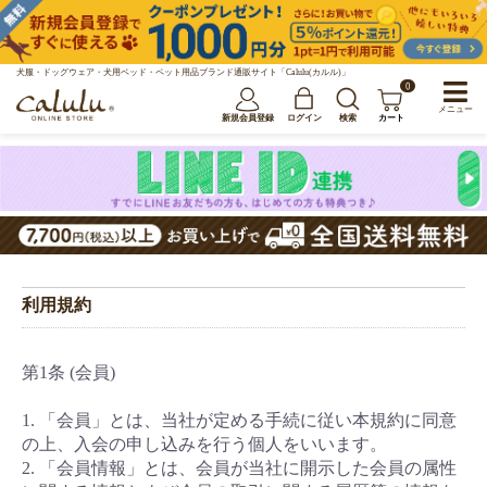
犬服・ドッグウェア・犬用ベッド・ペット用品ブランド通販サイト「Calulu(カルル)」
0
メニュー
新規会員登録
ログイン
検索
カート
利用規約
第1条 (会員)
1. 「会員」とは、当社が定める手続に従い本規約に同意
の上、入会の申し込みを行う個人をいいます。
2. 「会員情報」とは、会員が当社に開示した会員の属性