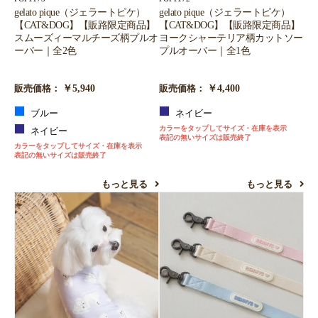
gelato pique（ジェラートピケ）
gelato pique（ジェラートピケ）
【CAT&DOG】【販路限定商品】
【CAT&DOG】【販路限定商品】
スムーズィーマルチーズ柄プルオ
ヨークシャーテリア柄カットソー
ーバー｜全2色
プルオーバー｜全1色
￥5,940
￥4,400
販売価格：
販売価格：
ブルー
ネイビー
カラーをタップしてサイズ・在庫を表示
ネイビー
表記の無いサイズは販売終了
カラーをタップしてサイズ・在庫を表示
表記の無いサイズは販売終了
もっと見る
もっと見る