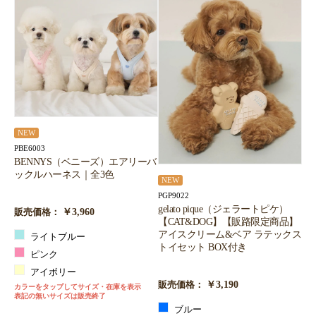
NEW
PBE6003
BENNYS（ベニーズ）エアリーバ
ックルハーネス｜全3色
NEW
PGP9022
gelato pique（ジェラートピケ）
￥3,960
販売価格：
【CAT&DOG】【販路限定商品】
アイスクリーム&ベア ラテックス
ライトブルー
トイセット BOX付き
ピンク
アイボリー
￥3,190
販売価格：
カラーをタップしてサイズ・在庫を表示
表記の無いサイズは販売終了
ブルー