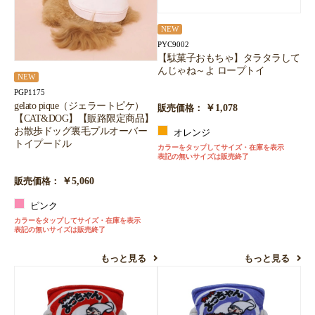
NEW
PYC9002
【駄菓子おもちゃ】タラタラして
んじゃね～よ ロープトイ
NEW
PGP1175
gelato pique（ジェラートピケ）
￥1,078
販売価格：
【CAT&DOG】【販路限定商品】
お散歩ドッグ裏毛プルオーバー
オレンジ
トイプードル
カラーをタップしてサイズ・在庫を表示
表記の無いサイズは販売終了
￥5,060
販売価格：
ピンク
カラーをタップしてサイズ・在庫を表示
表記の無いサイズは販売終了
もっと見る
もっと見る