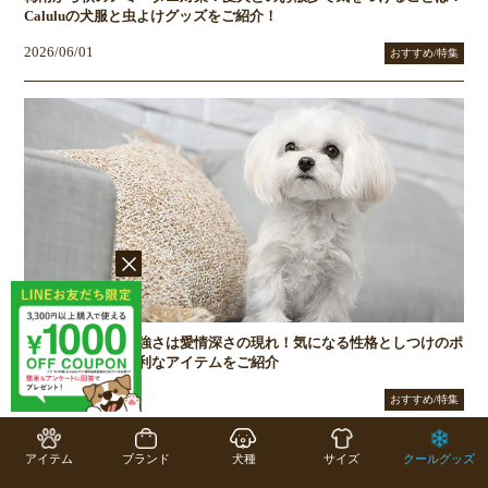
Caluluの犬服と虫よけグッズをご紹介！
2026/06/01
おすすめ/特集
マルチーズの気の強さは愛情深さの現れ！気になる性格としつけのポ
イント、あると便利なアイテムをご紹介
2026/05/08
おすすめ/特集
アイテム
ブランド
犬種
サイズ
クールグッズ