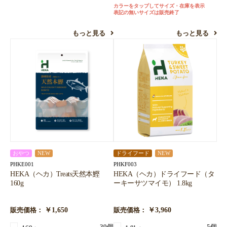
カラーをタップしてサイズ・在庫を表示
お買い物を続ける
カートへ進む
表記の無いサイズは販売終了
もっと見る
もっと見る
おやつ
NEW
ドライフード
NEW
PHKE001
PHKF003
HEKA（ヘカ）Treats天然本鰹
HEKA（ヘカ）ドライフード（タ
160g
ーキーサツマイモ） 1.8kg
￥1,650
￥3,960
販売価格：
販売価格：