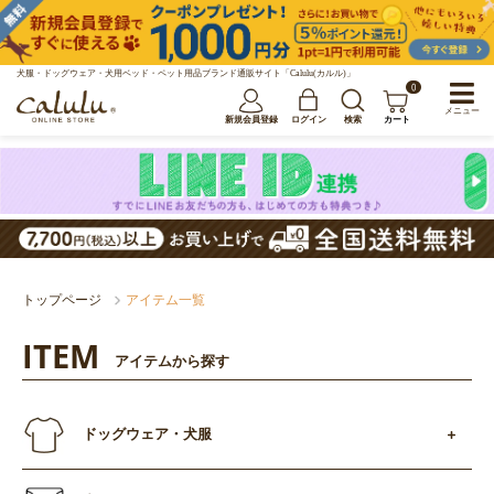
犬服・ドッグウェア・犬用ベッド・ペット用品ブランド通販サイト「Calulu(カルル)」
0
メニュー
新規会員登録
ログイン
検索
カート
トップページ
アイテム一覧
ITEM
アイテムから探す
ドッグウェア・犬服