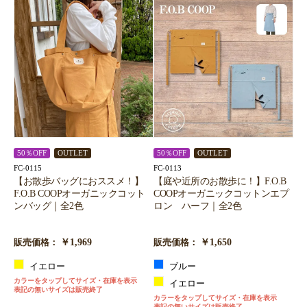
50％OFF
OUTLET
50％OFF
OUTLET
FC-0115
FC-0113
【お散歩バッグにおススメ！】
【庭や近所のお散歩に！】F.O.B
F.O.B COOPオーガニックコット
COOPオーガニックコットンエプ
ンバッグ｜全2色
ロン ハーフ｜全2色
￥1,969
￥1,650
販売価格：
販売価格：
イエロー
ブルー
カラーをタップしてサイズ・在庫を表示
イエロー
表記の無いサイズは販売終了
カラーをタップしてサイズ・在庫を表示
表記の無いサイズは販売終了