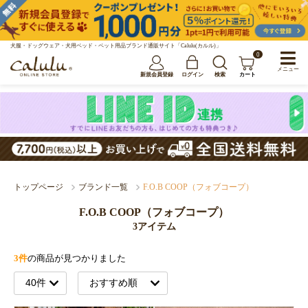
犬服・ドッグウェア・犬用ベッド・ペット用品ブランド通販サイト「Calulu(カルル)」
0
メニュー
新規会員登録
ログイン
検索
カート
トップページ
ブランド一覧
F.O.B COOP（フォブコープ）
F.O.B COOP（フォブコープ）
3アイテム
3件
の商品が見つかりました