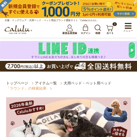
犬服・ドッグウェア・犬用ベッド・ペット用品ブランド通販サイト「Calulu(カルル)」
0
メニュー
新規会員登録
ログイン
検索
カート
トップページ
アイテム一覧
犬用ベッド・ペット用ベッド
「ラウンド」の検索結果