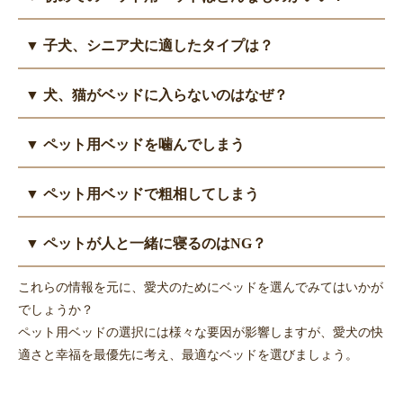
替えることをお勧めします。
ベッドは一生涯同じものを使い続ける必要はありません。長く使
▼ 子犬、シニア犬に適したタイプは？
うことで汚れたり、マットもへたって体を支えられなくなってき
ます。
子犬のうちは、縁が浅いか、縁のない出入りしやすいタイプのベ
▼ 犬、猫がベッドに入らないのはなぜ？
ペットの大きさや季節、好みに合わせて選びましょう。
ッドを選びましょう。
ベッドはペットの体に直接触れるので、洗濯できるものが望まし
年を取ると活動量が低下し、ベッドで過ごす時間が増えるので、
まずは、ベッドが自分専用の安心できる場所であることを認識し
いです。丸洗いできなくても、カバーやクッション部分は外して
▼ ペット用ベッドを噛んでしまう
ベッド選びは若いころより重要になります。
てもらうため、お気に入りのおもちゃや飼い主の匂いの付いたも
洗えるものを選びましょう。
寝返りも打たず同じ姿勢でいると床ずれができやすくなります。
のを新しいベッドに置いて、徐々に慣れさせていきます。
ベッドに限らず、カーテンや枕など布類を飲み込んでしまい動物
クッション性や通気性、粗相した時のための洗いやすさに気をつ
▼ ペット用ベッドで粗相してしまう
ベッドの形や置き場所には犬の性格や好みもあるので、どうして
病院を受診するペットは多いです。
けましょう。
も入らない場合は変えてみるのもよいでしょう。
ベッドを噛んでいるのを見かけたら、まずは噛まないようにしつ
まずは、トイレトレーニングをし、排泄の場所を教えましょう。
▼ ペットが人と一緒に寝るのはNG？
けましょう。
猫は汚れたトイレを使いたがらないので、トイレはいつも清潔に
他には、素材を破れにくい生地のものに変える、散歩などでたく
保ちましょう。
ペットと飼い主は別で睡眠を取るのをおすすめします。
これらの情報を元に、愛犬のためにベッドを選んでみてはいかが
さん体を動かしてストレスを発散させるといった方法を試してみ
子犬、子猫やシニア期のペットは、ベッドやマットを洗える素材
いつも一緒にいるとペットが飼い主に依存し、姿が見えないと吠
でしょうか？
ましょう。
にするのがベストですが、頻繁な場合はペット用シーツを下に敷
え続けるなどの問題行動を起こすこともあります。また衛生面に
ペット用ベッドの選択には様々な要因が影響しますが、愛犬の快
いて、その上にバスタオルなど洗いやすい布を置いて対応しまし
も不安があります。
適さと幸福を最優先に考え、最適なベッドを選びましょう。
ょう。
どうしてもペットが自分だけで寝られないなら、まずは寝室にペ
ット用ベッドをおいて、同じ部屋で別に寝るところから練習しま