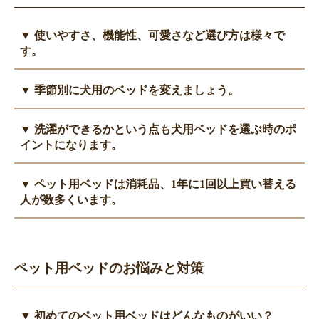
▼ 使いやすさ、機能性、可愛さなど選び方は様々で
す。
ペット用ベッドの選択には、使い勝手、機能性、デザインなど多
▼ 季節別に犬用のベッドを変えましょう。
くの要素があります。
品質や素材、使用して心地よい形状やデザインを選び、愛犬に合
ペット用ベッドを選ぶ際は季節を考慮しましょう。 犬は寒い季
▼ 洗濯ができるかという点も犬用ベッドを選ぶ時のポ
ったベッドを見つけましょう。
節には丸まって寝ることが多いので、包み込むような形状を選ぶ
イントになります。
と良いでしょう。 保温性の高い素材や、ふかふかした素材を使
用したベッドもお勧めです。
ペット用ベッドは汚れや臭いが蓄積しやすいため、洗濯可能なベ
▼ ペット用ベッドは消耗品、1年に1回以上買い替える
逆に暑い季節には、犬は床など冷たい場所で体をのばして寝るこ
ッドを選ぶことをお勧めします。
人が数多くいます。
とが多いです。
取り外し可能なカバー付きや、洗濯機で洗える素材を使用したベ
そのため、冷感素材を使用したものや通気性の良いベッド、フラ
ッドがお手入れに便利です。
ペット用ベッドは時間とともに摩耗し、クッション性や快適さが
ットタイプのベッドがお勧めです。
低下することがあります。
季節によってベッドを使い分け、愛犬の快適さを確保しましょ
また、噛んでボロボロになったり、犬の習性で寝床を整えるため
ペット用ベッドのお悩みと対策
う。
に前足で掘る動作をするのですが、これにより爪で傷ついていき
ます。
ペットの健康と幸福を考え、必要に応じて定期的にベッドを買い
▼ 初めてのペット用ベッドはどんなものがいい？