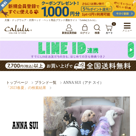
犬服・ドッグウェア・犬用ベッド・ペット用品ブランド通販サイト「Calulu(カルル)」
0
メニュー
新規会員登録
ログイン
検索
カート
トップページ
ブランド一覧
ANNA SUI（アナ スイ）
「2023春夏」の検索結果