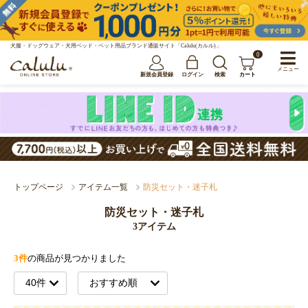
犬服・ドッグウェア・犬用ベッド・ペット用品ブランド通販サイト「Calulu(カルル)」
0
メニュー
新規会員登録
ログイン
検索
カート
トップページ
アイテム一覧
防災セット・迷子札
防災セット・迷子札
3アイテム
3件
の商品が見つかりました