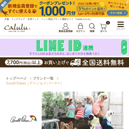
犬服・ドッグウェア・犬用ベッド・ペット用品ブランド通販サイト「Calulu(カルル)」
0
メニュー
新規会員登録
ログイン
検索
カート
トップページ
ブランド一覧
Arnold Palmer（アーノルドパーマー）