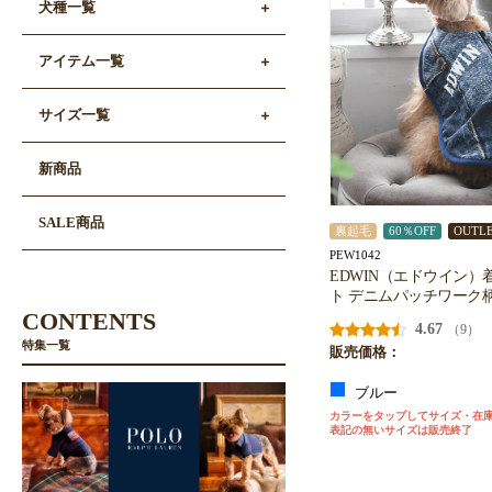
犬種一覧
アイテム一覧
サイズ一覧
新商品
SALE商品
裏起毛
60％OFF
OUTL
PEW1042
EDWIN（エドウイン）
ト デニムパッチワーク
CONTENTS
4.67
（9）
特集一覧
販売価格：
ブルー
カラーをタップしてサイズ・在
表記の無いサイズは販売終了