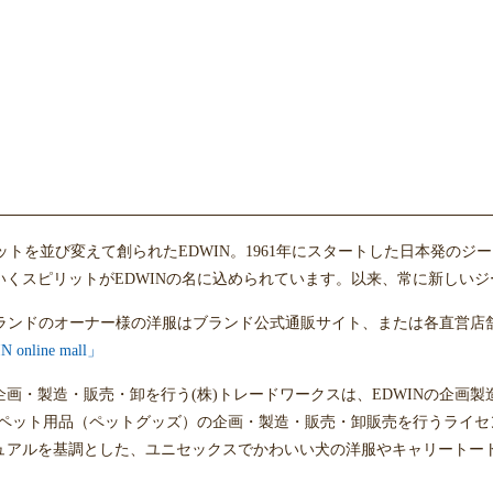
お買い物を続ける
カートへ進む
ァベットを並び変えて創られたEDWIN。1961年にスタートした日本発
いくスピリットがEDWINの名に込められています。以来、常に新しい
)ブランドのオーナー様の洋服はブランド公式通販サイト、または各直営
nline mall」
企画・製造・販売・卸を行う(株)トレードワークスは、EDWINの企画
式ペット用品（ペットグッズ）の企画・製造・販売・卸販売を行うライセ
ュアルを基調とした、ユニセックスでかわいい犬の洋服やキャリートー