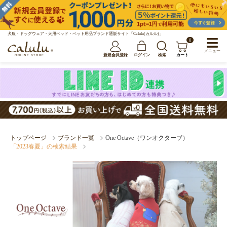
犬服・ドッグウェア・犬用ベッド・ペット用品ブランド通販サイト「Calulu(カルル)」
0
メニュー
新規会員登録
ログイン
検索
カート
トップページ
ブランド一覧
One Octave（ワンオクターブ）
「2023春夏」の検索結果