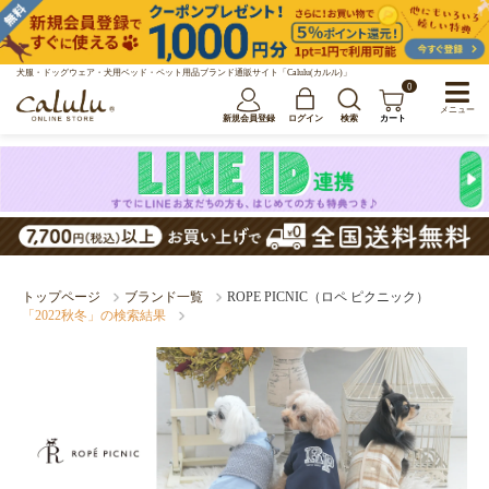
犬服・ドッグウェア・犬用ベッド・ペット用品ブランド通販サイト「Calulu(カルル)」
0
メニュー
新規会員登録
ログイン
検索
カート
トップページ
ブランド一覧
ROPE PICNIC（ロペ ピクニック）
「2022秋冬」の検索結果