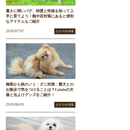
暑さに弱いパグ、特質と性格を知って上
手に育てよう！熱中症対策にあると便利
なアイテムもご紹介
2026/07/07
おすすめ/特集
梅雨から秋のノミ・ダニ対策：愛犬との
お散歩で気をつけることは？Caluluの犬
服と虫よけグッズをご紹介！
2026/06/01
おすすめ/特集